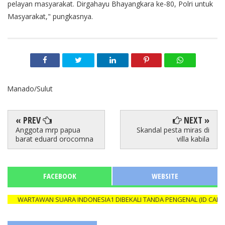
pelayan masyarakat. Dirgahayu Bhayangkara ke-80, Polri untuk
Masyarakat," pungkasnya.
Manado/Sulut
« PREV
NEXT »
Anggota mrp papua
Skandal pesta miras di
barat eduard orocomna
villa kabila
FACEBOOK
WEBSITE
WARTAWAN SUARA INDONESIA1 DIBEKALI TANDA PENGENAL (ID CARD) Y