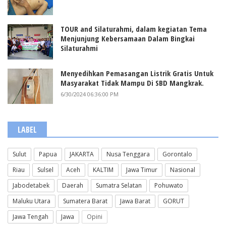
TOUR and Silaturahmi, dalam kegiatan Tema
Menjunjung Kebersamaan Dalam Bingkai
Silaturahmi
Menyedihkan Pemasangan Listrik Gratis Untuk
Masyarakat Tidak Mampu Di SBD Mangkrak.
6/30/2024 06:36:00 PM
LABEL
Sulut
Papua
JAKARTA
Nusa Tenggara
Gorontalo
Riau
Sulsel
Aceh
KALTIM
Jawa Timur
Nasional
Jabodetabek
Daerah
Sumatra Selatan
Pohuwato
Maluku Utara
Sumatera Barat
Jawa Barat
GORUT
Jawa Tengah
Jawa
Opini