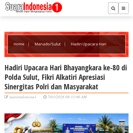
Home
Manado/Sulut
Hadiri Upacara Hari
Bhayangkara ke-80 di Polda Sulut, Fikri Alkatiri Apresiasi
Hadiri Upacara Hari Bhayangkara ke-80 di
Polda Sulut, Fikri Alkatiri Apresiasi
Sinergitas Polri dan Masyarakat
Sinergitas Polri dan Masyarakat
suaraindonesia1
7/03/2026 08:33:00 AM