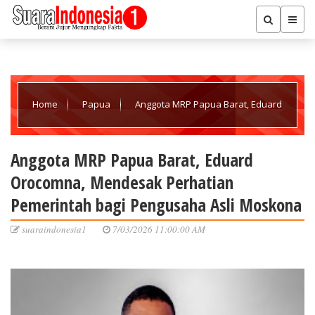
Home
Papua
Anggota MRP Papua Barat, Eduard
Orocomna, Mendesak Perhatian Pemerintah bagi Pengusaha
Anggota MRP Papua Barat, Eduard
Orocomna, Mendesak Perhatian
Asli Moskona
Pemerintah bagi Pengusaha Asli Moskona
suaraindonesia1
7/03/2026 11:00:00 AM