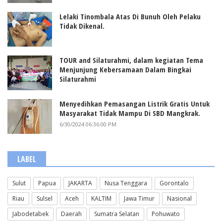
Lelaki Tinombala Atas Di Bunuh Oleh Pelaku
Tidak Dikenal.
TOUR and Silaturahmi, dalam kegiatan Tema
Menjunjung Kebersamaan Dalam Bingkai
Silaturahmi
Menyedihkan Pemasangan Listrik Gratis Untuk
Masyarakat Tidak Mampu Di SBD Mangkrak.
6/30/2024 06:36:00 PM
LABEL
Sulut
Papua
JAKARTA
Nusa Tenggara
Gorontalo
Riau
Sulsel
Aceh
KALTIM
Jawa Timur
Nasional
Jabodetabek
Daerah
Sumatra Selatan
Pohuwato