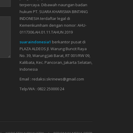
terpercaya. Dibawah naungan badan
hukum PT. SUARA KHARISMA BINTANG
INDONESIA terdaftar legal di
Kemenkumham dengan nomor: AHU-
0117306.AH.01.11.TAHUN 2019
suaraindonesia1
berkantor pusat di
PLAZA ALDEOS Jl. Warung Buncit Raya
No. 39, Warung Jati Barat, RT 001/RW 09,
Kalibata, Kec. Pancoran, Jakarta Selatan,
Indonesia
Email : redaksi.skrinews@gmail.com
Telp/WA : 0822 250000 24