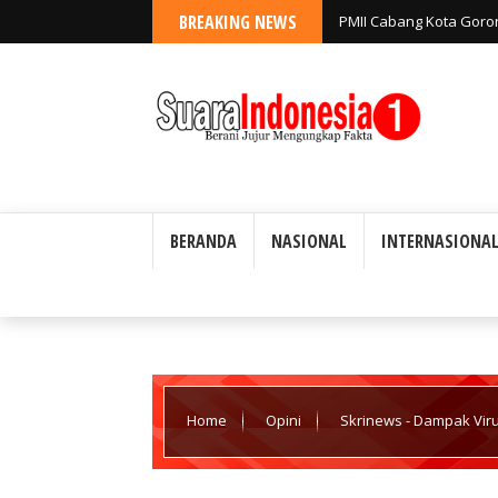
BREAKING NEWS
PMII Cabang Kota Goro
Jangan Tutup Mata ata
BERANDA
NASIONAL
INTERNASIONA
Home
Opini
Skrinews - Dampak Vir