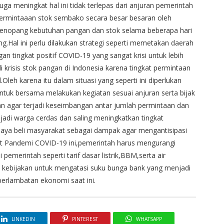
a meningkat hal ini tidak terlepas dari anjuran pemerintah
ermintaaan stok sembako secara besar besaran oleh
 menopang kebutuhan pangan dan stok selama beberapa hari
g.Hal ini perlu dilakukan strategi seperti memetakan daerah
 tingkat positif COVID-19 yang sangat krisi untuk lebih
di krisis stok pangan di Indonesia karena tingkat permintaan
Oleh karena itu dalam situasi yang seperti ini diperlukan
ntuk bersama melakukan kegiatan sesuai anjuran serta bijak
 agar terjadi keseimbangan antar jumlah permintaan dan
njadi warga cerdas dan saling meningkatkan tingkat
daya beli masyarakat sebagai dampak agar mengantisipasi
 Pandemi COVID-19 ini,pemerintah harus mengurangi
pemerintah seperti tarif dasar listrik,BBM,serta air
t kebijakan untuk mengatasi suku bunga bank yang menjadi
erlambatan ekonomi saat ini.
LINKEDIN
PINTEREST
WHATSAPP