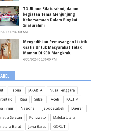
TOUR and Silaturahmi, dalam
kegiatan Tema Menjunjung
Kebersamaan Dalam Bingkai
Silaturahmi
7/2019 12:42:00 AM
Menyedihkan Pemasangan Listrik
Gratis Untuk Masyarakat Tidak
Mampu Di SBD Mangkrak.
6/30/2024 06:36:00 PM
LABEL
lut
Papua
JAKARTA
Nusa Tenggara
rontalo
Riau
Sulsel
Aceh
KALTIM
wa Timur
Nasional
Jabodetabek
Daerah
matra Selatan
Pohuwato
Maluku Utara
matera Barat
Jawa Barat
GORUT