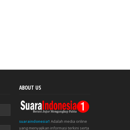
ABOUT US
suaraindonesia1
Adalah media online
yang menyajikan informasi terkini serta