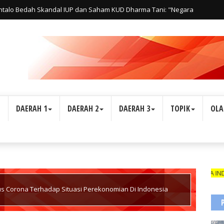
ntalo Bedah Skandal IUP dan Saham KUD Dharma Tani: "Negara
s Hak Rakyat"
L
DAERAH 1
DAERAH 2
DAERAH 3
TOPIK
OLA
WARTAWAN SUARA INDONESIA1 DI
us Corona Terhadap Situasi Perekonomian Di Indonesia