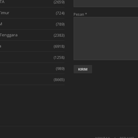
TA
(2659)
Timur
(724)
Pesan
*
M
(789)
Tenggara
(2383)
a
(6918)
(1258)
l
(989)
(8665)