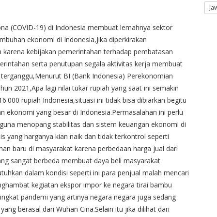
Ja
ona (COVID-19) di Indonesia membuat lemahnya sektor
mbuhan ekonomi di Indonesia,Jika diperkirakan
an karena kebijakan pemerintahan terhadap pembatasan
erintahan serta penutupan segala aktivitas kerja membuat
kit terganggu,Menurut BI (Bank Indonesia) Perekonomian
un 2021,Apa lagi nilai tukar rupiah yang saat ini semakin
.000 rupiah Indonesia,situasi ini tidak bisa dibiarkan begitu
an ekonomi yang besar di Indonesia.Permasalahan ini perlu
 guna menopang stabilitas dan sistem keuangan ekonomi di
 yang harganya kian naik dan tidak terkontrol seperti
an baru di masyarakat karena perbedaan harga jual dari
yang sangat berbeda membuat daya beli masyarakat
uhkan dalam kondisi seperti ini para penjual malah mencari
ghambat kegiatan ekspor impor ke negara tirai bambu
ingkat pandemi yang artinya negara negara juga sedang
 berasal dari Wuhan Cina.Selain itu jika dilihat dari