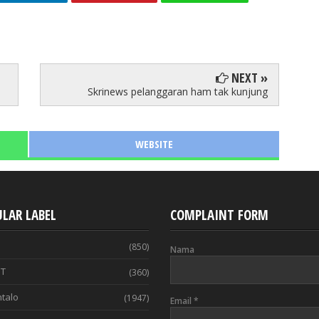
NEXT »
Skrinews pelanggaran ham tak kunjung
WEBSITE
LAR LABEL
COMPLAINT FORM
(850)
Nama
T
(360)
talo
(1947)
Email
*