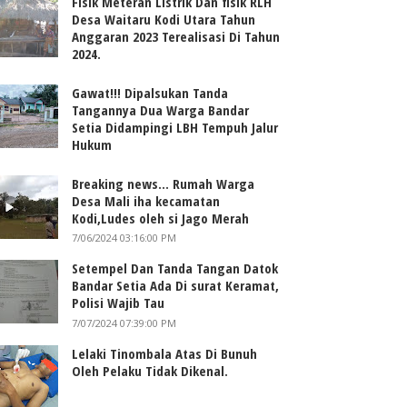
Fisik Meteran Listrik Dan fisik RLH
Desa Waitaru Kodi Utara Tahun
Anggaran 2023 Terealisasi Di Tahun
2024.
Gawat!!! Dipalsukan Tanda
Tangannya Dua Warga Bandar
Setia Didampingi LBH Tempuh Jalur
Hukum
Breaking news... Rumah Warga
Desa Mali iha kecamatan
Kodi,Ludes oleh si Jago Merah
7/06/2024 03:16:00 PM
Setempel Dan Tanda Tangan Datok
Bandar Setia Ada Di surat Keramat,
Polisi Wajib Tau
7/07/2024 07:39:00 PM
Lelaki Tinombala Atas Di Bunuh
Oleh Pelaku Tidak Dikenal.