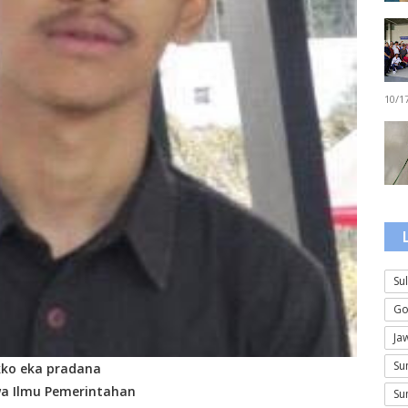
10/1
Su
Go
Ja
Su
ko eka pradana
a Ilmu Pemerintahan
Su