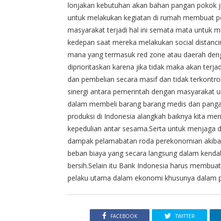
lonjakan kebutuhan akan bahan pangan pokok jug
untuk melakukan kegiatan di rumah membuat p
masyarakat terjadi hal ini semata mata untuk
kedepan saat mereka melakukan social distancin
mana yang termasuk red zone atau daerah dengan
diprioritaskan karena jika tidak maka akan terja
dan pembelian secara masif dan tidak terkontrol.
sinergi antara pemerintah dengan masyarakat u
dalam membeli barang barang medis dan pangan
produksi di Indonesia alangkah baiknya kita me
kepedulian antar sesama.Serta untuk menjaga 
dampak pelamabatan roda perekonomian akibat
beban biaya yang secara langsung dalam kendali 
bersih.Selain itu Bank Indonesia harus membua
pelaku utama dalam ekonomi khusunya dalam p
FACEBOOK
TWITTER