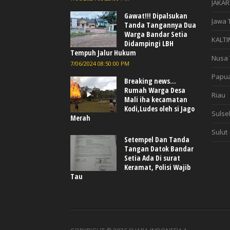
JAKAR
Gawat!!! Dipalsukan
Jawa 
Tanda Tangannya Dua
Warga Bandar Setia
KALTI
Didampingi LBH
Tempuh Jalur Hukum
Nusa 
7/06/2024 08:50:00 PM
Papu
Breaking news...
Rumah Warga Desa
Riau
Mali iha kecamatan
Kodi,Ludes oleh si Jago
Sulse
Merah
Sulut
Setempel Dan Tanda
Tangan Datok Bandar
Setia Ada Di surat
Keramat, Polisi Wajib
Tau