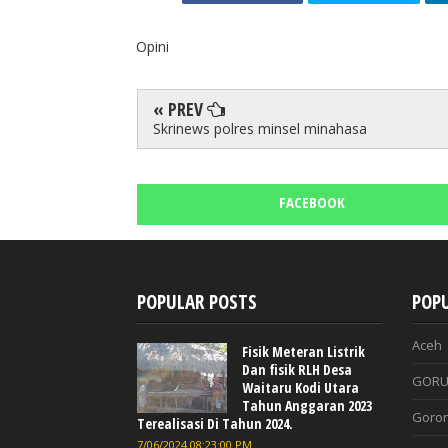
Opini
« PREV
Skrinews polres minsel minahasa
FACEBOOK
POPULAR POSTS
POPU
Aceh
Fisik Meteran Listrik
Dan fisik RLH Desa
GORU
Waitaru Kodi Utara
Tahun Anggaran 2023
Goron
Terealisasi Di Tahun 2024.
7/06/2024 08:23:00 PM