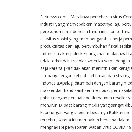
Skrinews.com - Maraknya persebaran virus Cor
industri yang menyebabkan macetnya laju pertu
perekonomian Indonesia tahun ini akan tertah
aktivitas sosial yang mempengaruhi kinerja pem
produktifitas dan laju pertumbuhan fiskal sedi
Indonesia akan pulih kemungkinan mulai awal tah
tidak terkendali 1$ dolar Amerika sama dengan 16
saja karena jika tidak akan menimbulkan kerugi
ditopang dengan sebuah kebijakan dan strategi
Indonesia.Apalagi ditambah dengan barang medis
masker dan hand sanitizer membuat permasalah
pabrik dengan penjual apotik maupun reseller 
menurun,Di saat barang medis yang sangat dibut
keuntungan yang sebesar besarnya.Bahkan men
tersebut,Karena ini merupakan bencana dalam t
menghadapi penyebaran wabah virus COVID-19 yang