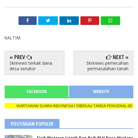
KALTIM
« PREV
NEXT »
Skrinews terkait dana
Skrinews pemecahan
desa senator
permasalahan tanah
FACEBOOK
WEBSITE
WARTAWAN SUARA INDONESIA1 DIBEKALI TANDA PENGENAL (ID CARD
POSTINGAN POPULER
Fisik Meteran Listrik Dan fisik RLH Desa Waitaru