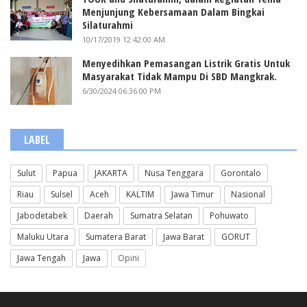
Menjunjung Kebersamaan Dalam Bingkai
Silaturahmi
10/17/2019 12:42:00 AM
Menyedihkan Pemasangan Listrik Gratis Untuk
Masyarakat Tidak Mampu Di SBD Mangkrak.
6/30/2024 06:36:00 PM
LABEL
Sulut
Papua
JAKARTA
Nusa Tenggara
Gorontalo
Riau
Sulsel
Aceh
KALTIM
Jawa Timur
Nasional
Jabodetabek
Daerah
Sumatra Selatan
Pohuwato
Maluku Utara
Sumatera Barat
Jawa Barat
GORUT
Jawa Tengah
Jawa
Opini