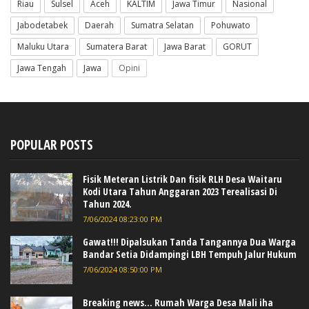
Riau
Sulsel
Aceh
KALTIM
Jawa Timur
Nasional
Jabodetabek
Daerah
Sumatra Selatan
Pohuwato
Maluku Utara
Sumatera Barat
Jawa Barat
GORUT
Jawa Tengah
Jawa
Opini
POPULAR POSTS
Fisik Meteran Listrik Dan fisik RLH Desa Waitaru
Kodi Utara Tahun Anggaran 2023 Terealisasi Di
Tahun 2024.
7/06/2024 08:23:00 PM
Gawat!!! Dipalsukan Tanda Tangannya Dua Warga
Bandar Setia Didampingi LBH Tempuh Jalur Hukum
7/06/2024 08:50:00 PM
Breaking news... Rumah Warga Desa Mali iha