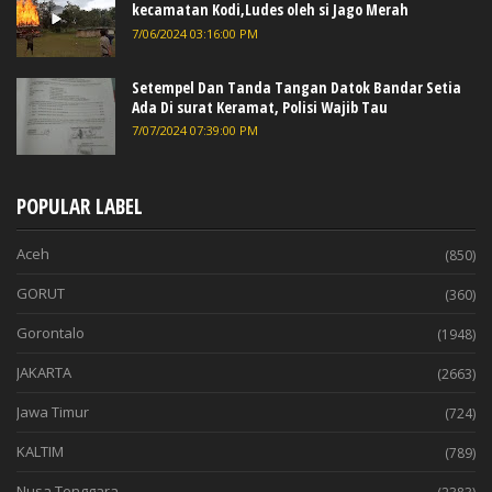
kecamatan Kodi,Ludes oleh si Jago Merah
7/06/2024 03:16:00 PM
Setempel Dan Tanda Tangan Datok Bandar Setia
Ada Di surat Keramat, Polisi Wajib Tau
7/07/2024 07:39:00 PM
POPULAR LABEL
Aceh
(850)
GORUT
(360)
Gorontalo
(1948)
JAKARTA
(2663)
Jawa Timur
(724)
KALTIM
(789)
Nusa Tenggara