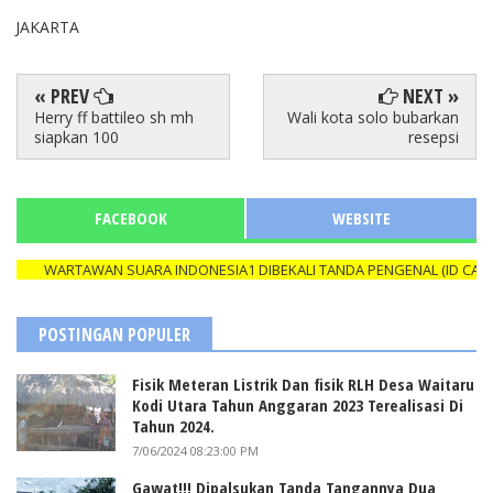
JAKARTA
« PREV
NEXT »
Herry ff battileo sh mh
Wali kota solo bubarkan
siapkan 100
resepsi
FACEBOOK
WEBSITE
WARTAWAN SUARA INDONESIA1 DIBEKALI TANDA PENGENAL (ID CARD) YA
POSTINGAN POPULER
Fisik Meteran Listrik Dan fisik RLH Desa Waitaru
Kodi Utara Tahun Anggaran 2023 Terealisasi Di
Tahun 2024.
7/06/2024 08:23:00 PM
Gawat!!! Dipalsukan Tanda Tangannya Dua