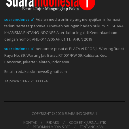
suaraindonesia1
Adalah media online yang menyajikan informasi
terkini serta terpercaya. Dibawah naungan badan hukum PT. SUARA
KHARISMA BINTANG INDONESIA terdaftar legal di Kemenkumham
dengan nomor: AHU-0117306.AH.01.11.TAHUN 2019
suaraindonesia1
berkantor pusat di PLAZA ALDEOS Jl. Warung Buncit
Raya No. 39, Warung Jati Barat, RT 001/RW 09, Kalibata, Kec.
Pancoran, Jakarta Selatan, Indonesia
Email : redaksi.skrinews@gmail.com
Telp/WA : 0822 250000 24
COPYRIGHT ©
2026 SUARA INDONESIA 1
KONTAK
REDAKSI
KODE ETIK JURNALISTIK
PEDOMAN MEDIA SIBER
TENTANG KAMI