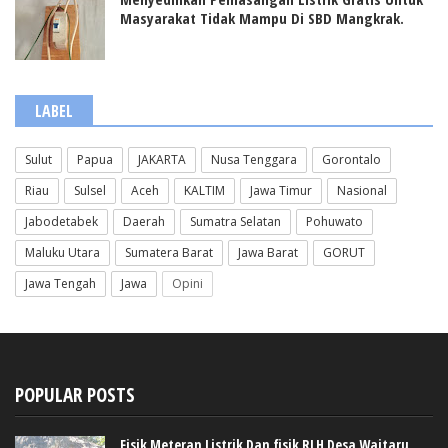
Masyarakat Tidak Mampu Di SBD Mangkrak.
LABEL
Sulut
Papua
JAKARTA
Nusa Tenggara
Gorontalo
Riau
Sulsel
Aceh
KALTIM
Jawa Timur
Nasional
Jabodetabek
Daerah
Sumatra Selatan
Pohuwato
Maluku Utara
Sumatera Barat
Jawa Barat
GORUT
Jawa Tengah
Jawa
Opini
POPULAR POSTS
Fisik Meteran Listrik Dan fisik RLH Desa Waitaru