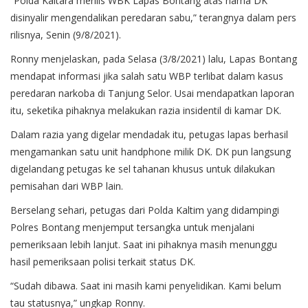
“Polda Kaltara merilis WBK Lapas Bontang atas nama DK
disinyalir mengendalikan peredaran sabu,” terangnya dalam pers
rilisnya, Senin (9/8/2021).
Ronny menjelaskan, pada Selasa (3/8/2021) lalu, Lapas Bontang
mendapat informasi jika salah satu WBP terlibat dalam kasus
peredaran narkoba di Tanjung Selor. Usai mendapatkan laporan
itu, seketika pihaknya melakukan razia insidentil di kamar DK.
Dalam razia yang digelar mendadak itu, petugas lapas berhasil
mengamankan satu unit handphone milik DK. DK pun langsung
digelandang petugas ke sel tahanan khusus untuk dilakukan
pemisahan dari WBP lain.
Berselang sehari, petugas dari Polda Kaltim yang didampingi
Polres Bontang menjemput tersangka untuk menjalani
pemeriksaan lebih lanjut. Saat ini pihaknya masih menunggu
hasil pemeriksaan polisi terkait status DK.
“Sudah dibawa. Saat ini masih kami penyelidikan. Kami belum
tau statusnya,” ungkap Ronny.