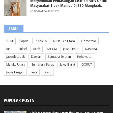
Menyedihkan Pemasangan Listrik Gratis Untuk
Masyarakat Tidak Mampu Di SBD Mangkrak.
6/30/2024 06:36:00 PM
LABEL
Sulut
Papua
JAKARTA
Nusa Tenggara
Gorontalo
Riau
Sulsel
Aceh
KALTIM
Jawa Timur
Nasional
Jabodetabek
Daerah
Sumatra Selatan
Pohuwato
Maluku Utara
Sumatera Barat
Jawa Barat
GORUT
Jawa Tengah
Jawa
Opini
POPULAR POSTS
Fisik Meteran Listrik Dan fisik RLH Desa Waitaru