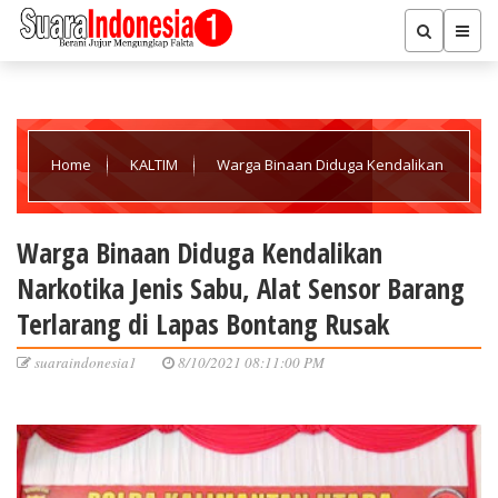
Home
KALTIM
Warga Binaan Diduga Kendalikan
Narkotika Jenis Sabu, Alat Sensor Barang Terlarang di Lapas
Warga Binaan Diduga Kendalikan
Narkotika Jenis Sabu, Alat Sensor Barang
Bontang Rusak
Terlarang di Lapas Bontang Rusak
suaraindonesia1
8/10/2021 08:11:00 PM