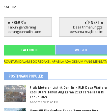
KALTIM
« PREV
NEXT »
Tabuh genderang
Desa trimanunggal
perangbahrudin tone
bersama majlis talim
FACEBOOK
WEBSITE
RCANTUM DALAM BOX REDAKSI, APABILA ADA OKNUM YANG MENGATAS NAM
POSTINGAN POPULER
Fisik Meteran Listrik Dan fisik RLH Desa Waitaru
Kodi Utara Tahun Anggaran 2023 Terealisasi Di
Tahun 2024.
7/06/2024 08:23:00 PM
Gawat!!! Dipalsukan Tanda Tangannya Dua