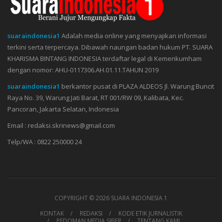
suaraindonesia1
Adalah media online yang menyajikan informasi
terkini serta terpercaya. Dibawah naungan badan hukum PT. SUARA
KHARISMA BINTANG INDONESIA terdaftar legal di Kemenkumham
dengan nomor: AHU-0117306.AH.01.11.TAHUN 2019
suaraindonesia1
berkantor pusat di PLAZA ALDEOS Jl. Warung Buncit
Raya No. 39, Warung Jati Barat, RT 001/RW 09, Kalibata, Kec.
Pancoran, Jakarta Selatan, Indonesia
Email : redaksi.skrinews@gmail.com
Telp/WA : 0822 250000 24
COPYRIGHT ©
2026 SUARA INDONESIA 1
KONTAK
REDAKSI
KODE ETIK JURNALISTIK
PEDOMAN MEDIA SIBER
TENTANG KAMI