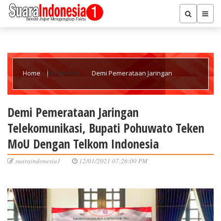
Home
Unlabelled
Demi Pemerataan Jaringan
Telekomunikasi, Bupati Pohuwato Teken MoU Dengan Telkom
Demi Pemerataan Jaringan
Telekomunikasi, Bupati Pohuwato Teken
Indonesia
MoU Dengan Telkom Indonesia
suaraindonesia1
12/01/2021 07:26:00 PM