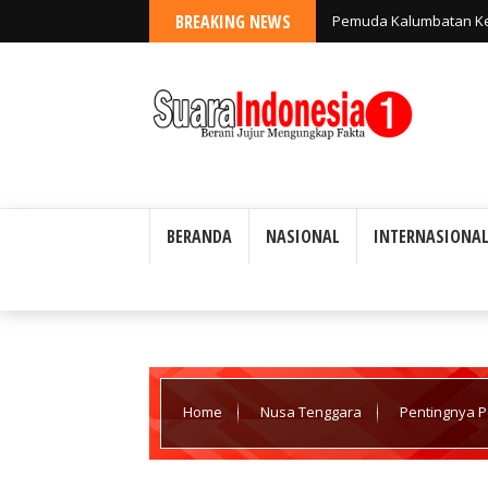
BREAKING NEWS
KEMBALILAH PADA KHIT
BERANDA
NASIONAL
INTERNASIONA
Home
Nusa Tenggara
Pentingnya 
Persatuan Bangsa.