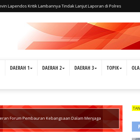
AH: BANTUAN UNTUK RAKYAT, BUKAN ARENA POLITIK
L
DAERAH 1
DAERAH 2
DAERAH 3
TOPIK
OLA
WARTAWAN SUARA INDONESIA1 DIBEKALI TANDA PENGEN
Peran Forum Pembauran Kebangsaan Dalam Menjaga