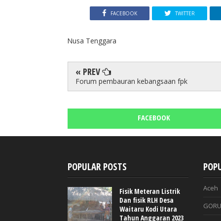
FACEBOOK
TWITTER
Nusa Tenggara
« PREV
Forum pembauran kebangsaan fpk
FACEBOOK
POPULAR POSTS
POPU
Aceh
Fisik Meteran Listrik
Dan fisik RLH Desa
GORU
Waitaru Kodi Utara
Tahun Anggaran 2023