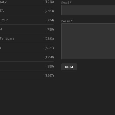
talo
(1948)
Email
*
TA
(2663)
Timur
(724)
Pesan
*
M
(789)
Tenggara
(2383)
a
(6921)
(1258)
l
(989)
(8667)