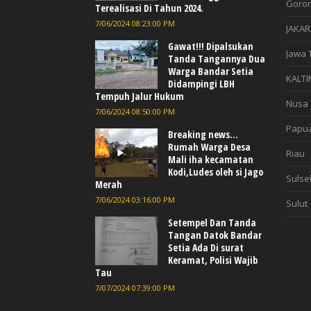
Goron
Terealisasi Di Tahun 2024.
7/06/2024 08:23:00 PM
JAKAR
Gawat!!! Dipalsukan
Jawa 
Tanda Tangannya Dua
Warga Bandar Setia
KALTI
Didampingi LBH
Tempuh Jalur Hukum
Nusa 
7/06/2024 08:50:00 PM
Papu
Breaking news...
Rumah Warga Desa
Riau
Mali iha kecamatan
Kodi,Ludes oleh si Jago
Sulse
Merah
7/06/2024 03:16:00 PM
Sulut
Setempel Dan Tanda
Tangan Datok Bandar
Setia Ada Di surat
Keramat, Polisi Wajib
Tau
7/07/2024 07:39:00 PM