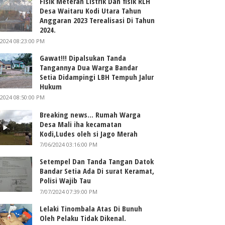
Fisik Meteran Listrik Dan fisik RLH
Desa Waitaru Kodi Utara Tahun
Anggaran 2023 Terealisasi Di Tahun
2024.
/2024 08:23:00 PM
Gawat!!! Dipalsukan Tanda
Tangannya Dua Warga Bandar
Setia Didampingi LBH Tempuh Jalur
Hukum
/2024 08:50:00 PM
Breaking news... Rumah Warga
Desa Mali iha kecamatan
Kodi,Ludes oleh si Jago Merah
7/06/2024 03:16:00 PM
Setempel Dan Tanda Tangan Datok
Bandar Setia Ada Di surat Keramat,
Polisi Wajib Tau
7/07/2024 07:39:00 PM
Lelaki Tinombala Atas Di Bunuh
Oleh Pelaku Tidak Dikenal.