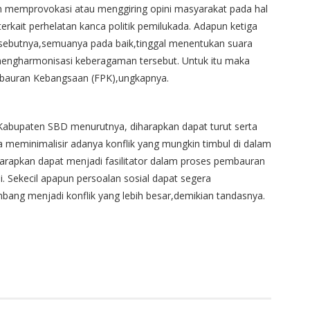
an memprovokasi atau menggiring opini masyarakat pada hal
terkait perhelatan kanca politik pemilukada. Adapun ketiga
i sebutnya,semuanya pada baik,tinggal menentukan suara
 mengharmonisasi keberagaman tersebut. Untuk itu maka
auran Kebangsaan (FPK),ungkapnya.
at Kabupaten SBD menurutnya, diharapkan dapat turut serta
meminimalisir adanya konflik yang mungkin timbul di dalam
harapkan dapat menjadi fasilitator dalam proses pembauran
i. Sekecil apapun persoalan sosial dapat segera
mbang menjadi konflik yang lebih besar,demikian tandasnya.