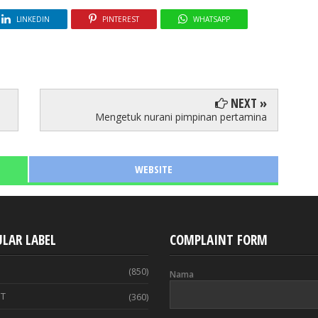
LINKEDIN
PINTEREST
WHATSAPP
NEXT »
Mengetuk nurani pimpinan pertamina
WEBSITE
LAR LABEL
COMPLAINT FORM
(850)
Nama
T
(360)