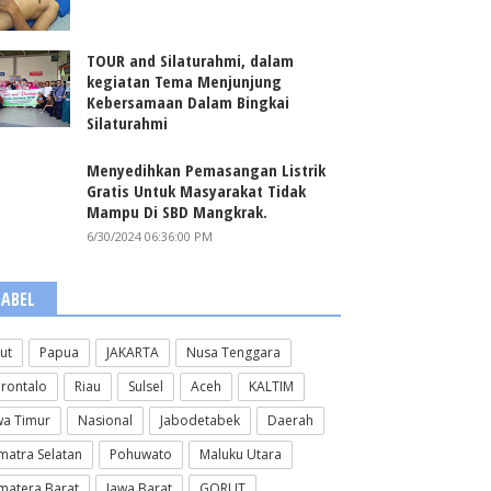
TOUR and Silaturahmi, dalam
kegiatan Tema Menjunjung
Kebersamaan Dalam Bingkai
Silaturahmi
Menyedihkan Pemasangan Listrik
Gratis Untuk Masyarakat Tidak
Mampu Di SBD Mangkrak.
6/30/2024 06:36:00 PM
LABEL
lut
Papua
JAKARTA
Nusa Tenggara
rontalo
Riau
Sulsel
Aceh
KALTIM
wa Timur
Nasional
Jabodetabek
Daerah
matra Selatan
Pohuwato
Maluku Utara
matera Barat
Jawa Barat
GORUT