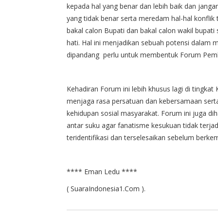
kepada hal yang benar dan lebih baik dan jang
yang tidak benar serta meredam hal-hal konflik 
bakal calon Bupati dan bakal calon wakil bupat
hati. Hal ini menjadikan sebuah potensi dalam
dipandang perlu untuk membentuk Forum Pemb
Kehadiran Forum ini lebih khusus lagi di tingk
menjaga rasa persatuan dan kebersamaan serta 
kehidupan sosial masyarakat. Forum ini juga di
antar suku agar fanatisme kesukuan tidak terjad
teridentifikasi dan terselesaikan sebelum berke
**** Eman Ledu ****
( SuaraIndonesia1.Com ).