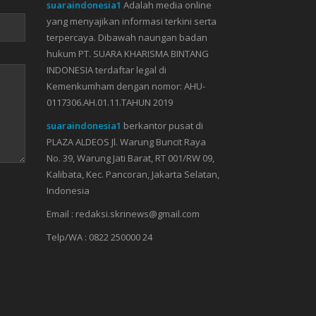
suaraindonesia1
Adalah media online
yang menyajikan informasi terkini serta
terpercaya. Dibawah naungan badan
hukum PT. SUARA KHARISMA BINTANG
INDONESIA terdaftar legal di
Kemenkumham dengan nomor: AHU-
0117306.AH.01.11.TAHUN 2019
suaraindonesia1
berkantor pusat di
PLAZA ALDEOS Jl. Warung Buncit Raya
No. 39, Warung Jati Barat, RT 001/RW 09,
Kalibata, Kec. Pancoran, Jakarta Selatan,
Indonesia
Email : redaksi.skrinews@gmail.com
Telp/WA : 0822 250000 24