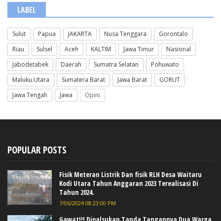
LABEL
Sulut
Papua
JAKARTA
Nusa Tenggara
Gorontalo
Riau
Sulsel
Aceh
KALTIM
Jawa Timur
Nasional
Jabodetabek
Daerah
Sumatra Selatan
Pohuwato
Maluku Utara
Sumatera Barat
Jawa Barat
GORUT
Jawa Tengah
Jawa
Opini
POPULAR POSTS
Fisik Meteran Listrik Dan fisik RLH Desa Waitaru
Kodi Utara Tahun Anggaran 2023 Terealisasi Di
Tahun 2024.
7/06/2024 08:23:00 PM
Gawat!!! Dipalsukan Tanda Tangannya Dua Warga