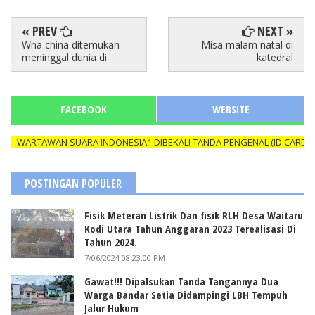
« PREV
NEXT »
Wna china ditemukan
Misa malam natal di
meninggal dunia di
katedral
FACEBOOK
WEBSITE
RTAWAN SUARA INDONESIA1 DIBEKALI TANDA PENGENAL (ID CARD) YANG
POSTINGAN POPULER
Fisik Meteran Listrik Dan fisik RLH Desa Waitaru
Kodi Utara Tahun Anggaran 2023 Terealisasi Di
Tahun 2024.
7/06/2024 08:23:00 PM
Gawat!!! Dipalsukan Tanda Tangannya Dua
Warga Bandar Setia Didampingi LBH Tempuh
Jalur Hukum