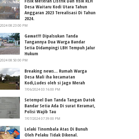
Fisik Meteran Listrik Dan fisik RLH
Desa Waitaru Kodi Utara Tahun
Anggaran 2023 Terealisasi Di Tahun
2024.
/2024 08:23:00 PM
Gawat!!! Dipalsukan Tanda
Tangannya Dua Warga Bandar
Setia Didampingi LBH Tempuh Jalur
Hukum
/2024 08:50:00 PM
Breaking news... Rumah Warga
Desa Mali iha kecamatan
Kodi,Ludes oleh si Jago Merah
7/06/2024 03:16:00 PM
Setempel Dan Tanda Tangan Datok
Bandar Setia Ada Di surat Keramat,
Polisi Wajib Tau
7/07/2024 07:39:00 PM
Lelaki Tinombala Atas Di Bunuh
Oleh Pelaku Tidak Dikenal.