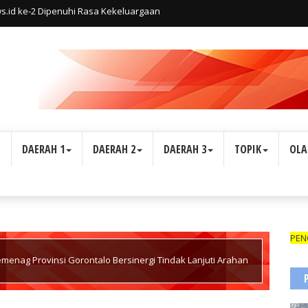
s.id ke-2 Dipenuhi Rasa Kekeluargaan
L
DAERAH 1
DAERAH 2
DAERAH 3
TOPIK
OLA
WARTAWAN SUARA INDONESIA1 DIBEKALI TANDA PENGENAL (
menag Provinsi Gorontalo Bersinergi Tindak Lanjuti Arahan