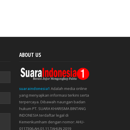
ABOUT US
suaraindonesia1
Adalah media online
yang menyajikan informasi terkini serta
terpercaya. Dibawah naungan badan
hukum PT. SUARA KHARISMA BINTANG
INDONESIA terdaftar legal di
Kemenkumham dengan nomor: AHU-
0117306.AH.01.11.TAHUN 2019