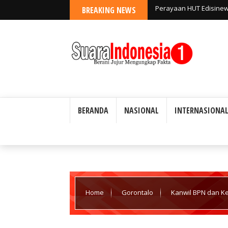
BREAKING NEWS
Perayaan HUT Edisinew
BERANDA
NASIONAL
INTERNASIONA
Home
Gorontalo
Kanwil BPN dan Ke
Menteri ATR/BPN