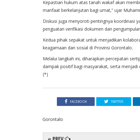
Kepastian hukum atas tanah wakaf akan membu
manfaat berkelanjutan bagi umat,” ujar Muha
Diskusi juga menyoroti pentingnya koordinasi 
penguatan verifikasi dokumen dan pengumpulan
Kedua pihak sepakat untuk menjadikan kolabor
keagamaan dan sosial di Provinsi Gorontalo.
Melalui langkah ini, diharapkan percepatan ser
dampak positif bagi masyarakat, serta menjadi c
(*)
FACEBOOK
TWITTER
Gorontalo
« PREV