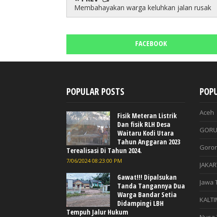
Membahayakan warga keluhkan jalan rusak
FACEBOOK
POPULAR POSTS
POPU
Aceh
Fisik Meteran Listrik
Dan fisik RLH Desa
GORU
Waitaru Kodi Utara
Tahun Anggaran 2023
Goron
Terealisasi Di Tahun 2024.
7/06/2024 08:23:00 PM
JAKAR
Gawat!!! Dipalsukan
Jawa 
Tanda Tangannya Dua
Warga Bandar Setia
KALTI
Didampingi LBH
Tempuh Jalur Hukum
Nusa 