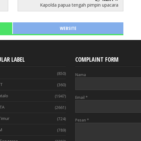
Kapolda papua tengah pimpin upacara
WEBSITE
LAR LABEL
COMPLAINT FORM
(850)
Nama
T
(360)
talo
(1947)
Email
*
TA
(2661)
Timur
(724)
Pesan
*
M
(789)
Tenggara