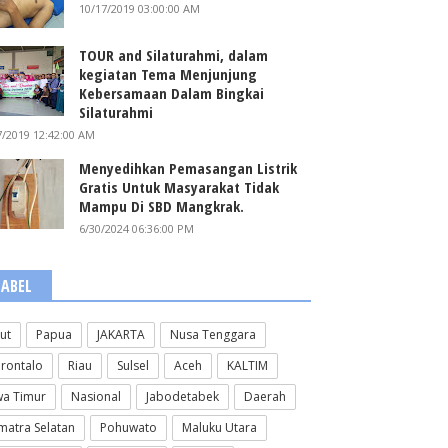
10/17/2019 03:00:00 AM
TOUR and Silaturahmi, dalam
kegiatan Tema Menjunjung
Kebersamaan Dalam Bingkai
Silaturahmi
7/2019 12:42:00 AM
Menyedihkan Pemasangan Listrik
Gratis Untuk Masyarakat Tidak
Mampu Di SBD Mangkrak.
6/30/2024 06:36:00 PM
LABEL
lut
Papua
JAKARTA
Nusa Tenggara
rontalo
Riau
Sulsel
Aceh
KALTIM
wa Timur
Nasional
Jabodetabek
Daerah
matra Selatan
Pohuwato
Maluku Utara