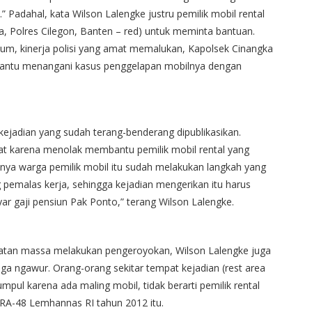
 Padahal, kata Wilson Lalengke justru pemilik mobil rental
a, Polres Cilegon, Banten – red) untuk meminta bantuan.
m, kinerja polisi yang amat memalukan, Kapolsek Cinangka
bantu menangani kasus penggelapan mobilnya dengan
kejadian yang sudah terang-benderang dipublikasikan.
at karena menolak membantu pemilik mobil rental yang
inya warga pemilik mobil itu sudah melakukan langkah yang
g pemalas kerja, sehingga kejadian mengerikan itu harus
 gaji pensiun Pak Ponto,” terang Wilson Lalengke.
ibatan massa melakukan pengeroyokan, Wilson Lalengke juga
uga ngawur. Orang-orang sekitar tempat kejadian (rest area
mpul karena ada maling mobil, tidak berarti pemilik rental
RA-48 Lemhannas RI tahun 2012 itu.