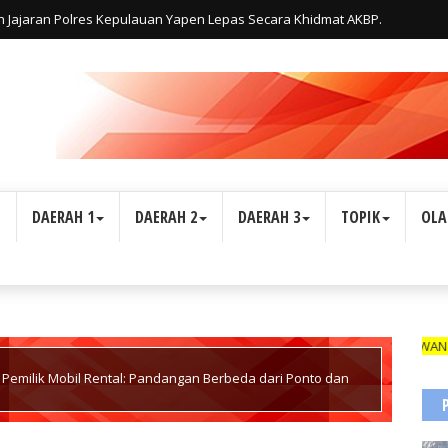
uh Jajaran Polres Kepulauan Yapen Lepas Secara Khidmat AKBP.
L
DAERAH 1
DAERAH 2
DAERAH 3
TOPIK
OLA
WARTAWAN SUARA INDON
emilik Mobil Rental: Pandangan Berbeda dari Ponto dan