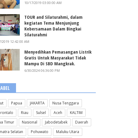
10/17/2019 03:00:00 AM
TOUR and Silaturahmi, dalam
kegiatan Tema Menjunjung
Kebersamaan Dalam Bingkai
Silaturahmi
7/2019 12:42:00 AM
Menyedihkan Pemasangan Listrik
Gratis Untuk Masyarakat Tidak
Mampu Di SBD Mangkrak.
6/30/2024 06:36:00 PM
LABEL
lut
Papua
JAKARTA
Nusa Tenggara
rontalo
Riau
Sulsel
Aceh
KALTIM
wa Timur
Nasional
Jabodetabek
Daerah
matra Selatan
Pohuwato
Maluku Utara