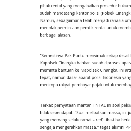
pihak rental yang mengabaikan prosedur hukum.”
sudah mandatangi kantor polisi (Polsek Cinangk
Namun, sebagaimana telah menjadi rahasia umu
menolak permintaan pemilik rental untuk mem
berbagai alasan.
“Semestinya Pak Ponto menyimak setiap detail 
Kapolsek Cinangka bahkan sudah diproses apar
meminta bantuan ke Mapolsek Cinangka. Ini art
tepat, namun dasar aparat polisi Indonesia yan
menimpa rakyat pembayar pajak untuk membayar
Terkait pernyataan mantan TNI AL ini soal pel
tidak sependapat. "Soal melibatkan massa, ini j
yang memang selalu ramai – red) tiba-tiba berku
sengaja mengerahkan massa," tegas alumni PP