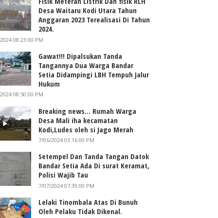
Fisik Meteran Listrik Dan fisik RLH
Desa Waitaru Kodi Utara Tahun
Anggaran 2023 Terealisasi Di Tahun
2024.
/2024 08:23:00 PM
Gawat!!! Dipalsukan Tanda
Tangannya Dua Warga Bandar
Setia Didampingi LBH Tempuh Jalur
Hukum
/2024 08:50:00 PM
Breaking news... Rumah Warga
Desa Mali iha kecamatan
Kodi,Ludes oleh si Jago Merah
7/06/2024 03:16:00 PM
Setempel Dan Tanda Tangan Datok
Bandar Setia Ada Di surat Keramat,
Polisi Wajib Tau
7/07/2024 07:39:00 PM
Lelaki Tinombala Atas Di Bunuh
Oleh Pelaku Tidak Dikenal.