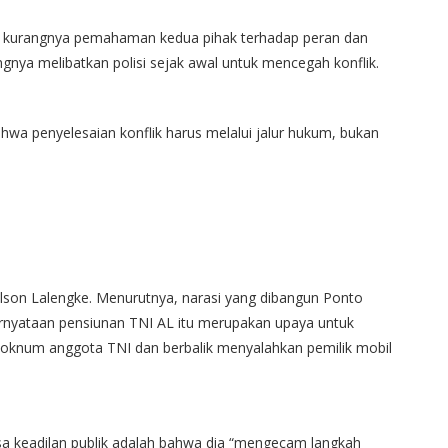
tu kurangnya pemahaman kedua pihak terhadap peran dan
gnya melibatkan polisi sejak awal untuk mencegah konflik.
ahwa penyelesaian konflik harus melalui jalur hukum, bukan
lson Lalengke. Menurutnya, narasi yang dibangun Ponto
rnyataan pensiunan TNI AL itu merupakan upaya untuk
 oknum anggota TNI dan berbalik menyalahkan pemilik mobil
sa keadilan publik adalah bahwa dia “mengecam langkah