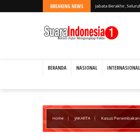
BREAKING NEWS
Jabata Berakhir, Selur
Ardyan Ukie Hercahyo,
BERANDA
NASIONAL
INTERNASIONA
Home
JAKARTA
Kasus Penembakan P
Wilson Lalengke