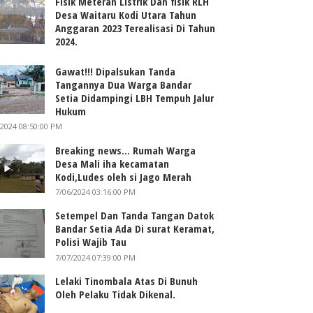
Fisik Meteran Listrik Dan fisik RLH
Desa Waitaru Kodi Utara Tahun
Anggaran 2023 Terealisasi Di Tahun
2024.
Gawat!!! Dipalsukan Tanda
Tangannya Dua Warga Bandar
Setia Didampingi LBH Tempuh Jalur
Hukum
/2024 08:50:00 PM
Breaking news... Rumah Warga
Desa Mali iha kecamatan
Kodi,Ludes oleh si Jago Merah
7/06/2024 03:16:00 PM
Setempel Dan Tanda Tangan Datok
Bandar Setia Ada Di surat Keramat,
Polisi Wajib Tau
7/07/2024 07:39:00 PM
Lelaki Tinombala Atas Di Bunuh
Oleh Pelaku Tidak Dikenal.