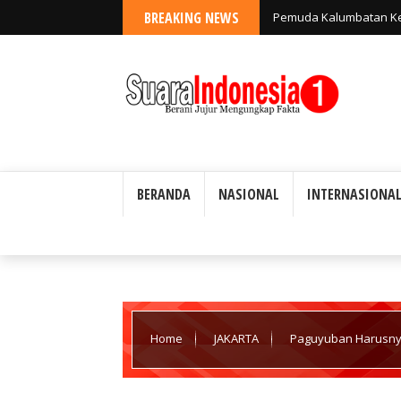
BREAKING NEWS
Pemuda Kalumbatan Kev
Banggai Kepulauan: "
BERANDA
NASIONAL
INTERNASIONA
Home
JAKARTA
Paguyuban Harusnya