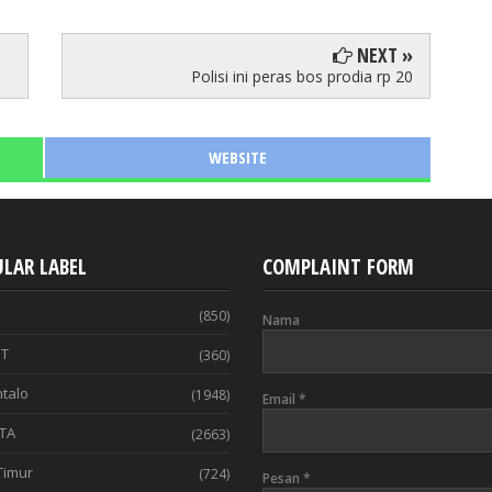
NEXT »
Polisi ini peras bos prodia rp 20
WEBSITE
LAR LABEL
COMPLAINT FORM
(850)
Nama
T
(360)
talo
(1948)
Email
*
TA
(2663)
Timur
(724)
Pesan
*