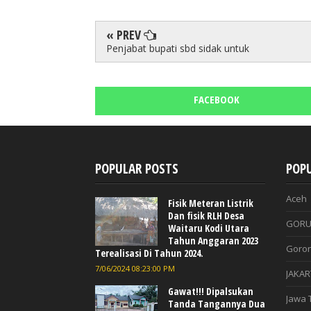
« PREV
Penjabat bupati sbd sidak untuk
FACEBOOK
POPULAR POSTS
POPU
Aceh
Fisik Meteran Listrik
Dan fisik RLH Desa
GORU
Waitaru Kodi Utara
Tahun Anggaran 2023
Goron
Terealisasi Di Tahun 2024.
7/06/2024 08:23:00 PM
JAKAR
Gawat!!! Dipalsukan
Jawa 
Tanda Tangannya Dua