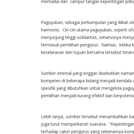
memadai dan campur tangan kepentingan priba
Paguyuban, sebagai perkumpulan yang diikat ole
harmonis. Ciri-ciri utama paguyuban, seperti sifa
menjunjung tinggi solidaritas, seharusnya men
termasuk pemilihan pengurus. Namun, ketika ke
keselarasan dan tujuan bersama tersebut teran
Sumber internal yang enggan disebutkan na
kompeten di beberapa bidang menjadi kendala 
spesifik yang dibutuhkan untuk mengelola paguy
pemilihan menjadi kurang efektif dan berpotensi
Lebih lanjut, sumber tersebut menambahkan ba
juga turut memperkeruh suasana. "Kepentingan p
terhadap calon pengurus yang sebenarnya komp