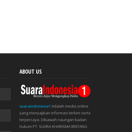
ABOUT US
suaraindonesia1
Adalah media online
yang menyajikan informasi terkini serta
terpercaya. Dibawah naungan badan
hukum PT. SUARA KHARISMA BINTANG