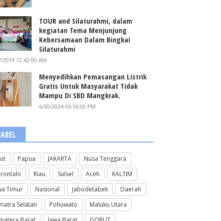
TOUR and Silaturahmi, dalam
kegiatan Tema Menjunjung
Kebersamaan Dalam Bingkai
Silaturahmi
7/2019 12:42:00 AM
Menyedihkan Pemasangan Listrik
Gratis Untuk Masyarakat Tidak
Mampu Di SBD Mangkrak.
6/30/2024 06:36:00 PM
LABEL
lut
Papua
JAKARTA
Nusa Tenggara
rontalo
Riau
Sulsel
Aceh
KALTIM
wa Timur
Nasional
Jabodetabek
Daerah
matra Selatan
Pohuwato
Maluku Utara
matera Barat
Jawa Barat
GORUT