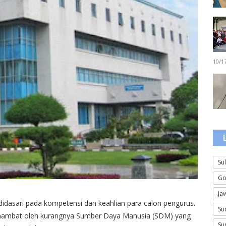
10/1
Su
Go
Ja
idasari pada kompetensi dan keahlian para calon pengurus.
Su
rhambat oleh kurangnya Sumber Daya Manusia (SDM) yang
Su