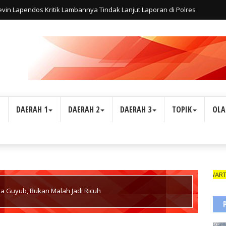
in Lapendos Kritik Lambannya Tindak Lanjut Laporan di Polres
Apakah Hukum Tunduk Pada Relasi Kuasa?"
L
DAERAH 1
DAERAH 2
DAERAH 3
TOPIK
OLA
WARTAWAN SUAR
 Guyub, Bukan Malah Jadi Ricuh