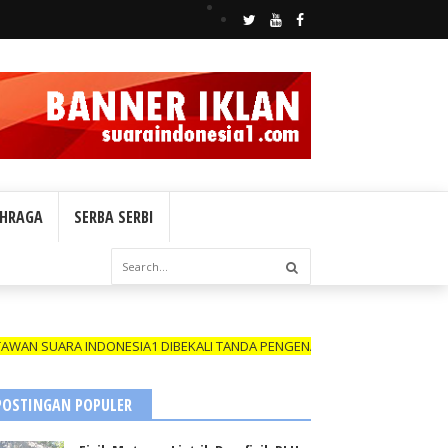
HRAGA
SERBA SERBI
A INDONESIA1 DIBEKALI TANDA PENGENAL (ID CARD) YANG MASIH BERL
POSTINGAN POPULER