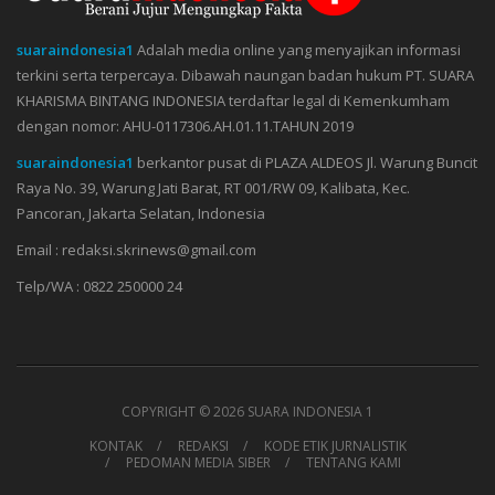
suaraindonesia1
Adalah media online yang menyajikan informasi
terkini serta terpercaya. Dibawah naungan badan hukum PT. SUARA
KHARISMA BINTANG INDONESIA terdaftar legal di Kemenkumham
dengan nomor: AHU-0117306.AH.01.11.TAHUN 2019
suaraindonesia1
berkantor pusat di PLAZA ALDEOS Jl. Warung Buncit
Raya No. 39, Warung Jati Barat, RT 001/RW 09, Kalibata, Kec.
Pancoran, Jakarta Selatan, Indonesia
Email : redaksi.skrinews@gmail.com
Telp/WA : 0822 250000 24
COPYRIGHT ©
2026 SUARA INDONESIA 1
KONTAK
REDAKSI
KODE ETIK JURNALISTIK
PEDOMAN MEDIA SIBER
TENTANG KAMI