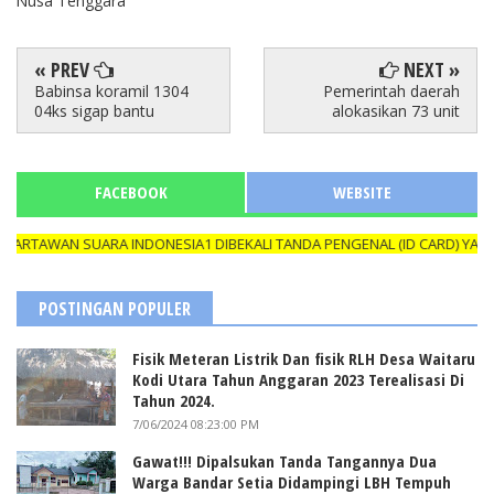
Nusa Tenggara
« PREV
NEXT »
Babinsa koramil 1304
Pemerintah daerah
04ks sigap bantu
alokasikan 73 unit
FACEBOOK
WEBSITE
AN SUARA INDONESIA1 DIBEKALI TANDA PENGENAL (ID CARD) YANG MA
POSTINGAN POPULER
Fisik Meteran Listrik Dan fisik RLH Desa Waitaru
Kodi Utara Tahun Anggaran 2023 Terealisasi Di
Tahun 2024.
7/06/2024 08:23:00 PM
Gawat!!! Dipalsukan Tanda Tangannya Dua
Warga Bandar Setia Didampingi LBH Tempuh