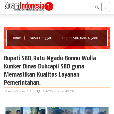
Home
Nusa Tenggara
Bupati SBD,Ratu Ngadu
Bonnu Wulla Kunker Dinas Dukcapil SBD guna Memastikan
Bupati SBD,Ratu Ngadu Bonnu Wulla
Kunker Dinas Dukcapil SBD guna
Kualitas Layanan Pemerintahan.
Memastikan Kualitas Layanan
Pemerintahan.
suaraindonesia1
3/04/2025 11:00:00 PM