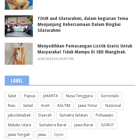
TOUR and Silaturahmi, dalam kegiatan Tema
Menjunjung Kebersamaan Dalam Bingkai
Silaturahmi
Menyedihkan Pemasangan Listrik Gratis Untuk
Masyarakat Tidak Mampu Di SBD Mangkrak.
6/30/2024 06:36:00 PM
LABEL
Sulut
Papua
JAKARTA
Nusa Tenggara
Gorontalo
Riau
Sulsel
Aceh
KALTIM
Jawa Timur
Nasional
Jabodetabek
Daerah
Sumatra Selatan
Pohuwato
Maluku Utara
Sumatera Barat
Jawa Barat
GORUT
Jawa Tengah
Jawa
Opini