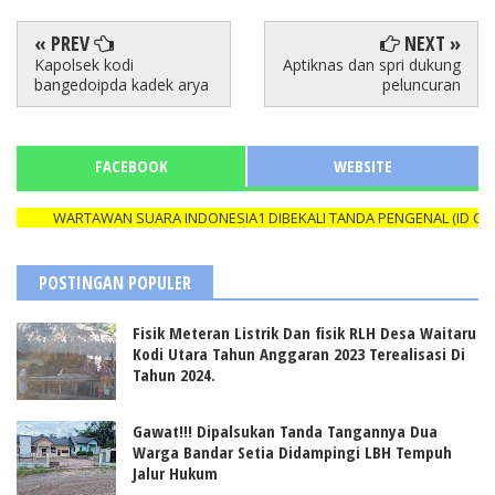
« PREV
NEXT »
Kapolsek kodi
Aptiknas dan spri dukung
bangedoipda kadek arya
peluncuran
FACEBOOK
WEBSITE
WARTAWAN SUARA INDONESIA1 DIBEKALI TANDA PENGENAL (ID CARD) Y
POSTINGAN POPULER
Fisik Meteran Listrik Dan fisik RLH Desa Waitaru
Kodi Utara Tahun Anggaran 2023 Terealisasi Di
Tahun 2024.
Gawat!!! Dipalsukan Tanda Tangannya Dua
Warga Bandar Setia Didampingi LBH Tempuh
Jalur Hukum