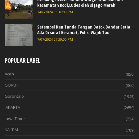
kecamatan Kodi,Ludes oleh si Jago Merah
7/06/2024 03:16:00 PM
Setempel Dan Tanda Tangan Datok Bandar Setia
Ada Di surat Keramat, Polisi Wajib Tau
7/07/2024 07:39:00 PM
POPULAR LABEL
Aceh
(850)
GORUT
(360)
Gorontalo
(1945)
JAKARTA
(2659)
Jawa Timur
(724)
KALTIM
(789)