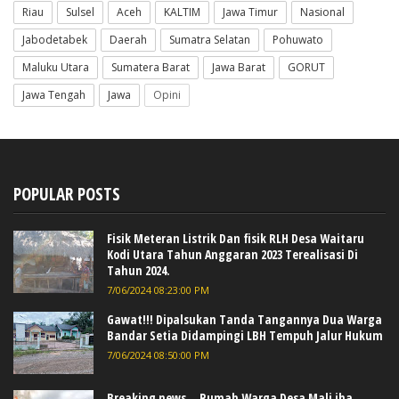
Riau
Sulsel
Aceh
KALTIM
Jawa Timur
Nasional
Jabodetabek
Daerah
Sumatra Selatan
Pohuwato
Maluku Utara
Sumatera Barat
Jawa Barat
GORUT
Jawa Tengah
Jawa
Opini
POPULAR POSTS
Fisik Meteran Listrik Dan fisik RLH Desa Waitaru
Kodi Utara Tahun Anggaran 2023 Terealisasi Di
Tahun 2024.
7/06/2024 08:23:00 PM
Gawat!!! Dipalsukan Tanda Tangannya Dua Warga
Bandar Setia Didampingi LBH Tempuh Jalur Hukum
7/06/2024 08:50:00 PM
Breaking news... Rumah Warga Desa Mali iha