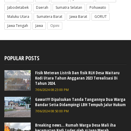
Jabodetabek
Daerah
Sumatra Selatan
Pohuwato
Maluku Utara
Sumatera Barat
Jawa Barat
GORUT
Jawa Tengah
Jawa
Opini
POPULAR POSTS
Fisik Meteran Listrik Dan fisik RLH Desa Waitaru
Kodi Utara Tahun Anggaran 2023 Terealisasi Di
Tahun 2024.
7/06/2024 08:23:00 PM
Gawat!!! Dipalsukan Tanda Tangannya Dua Warga
Bandar Setia Didampingi LBH Tempuh Jalur Hukum
7/06/2024 08:50:00 PM
Breaking news... Rumah Warga Desa Mali iha
kecamatan Kodi,Ludes oleh si Jago Merah