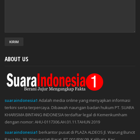
ABOUT US
suaraindonesia1
Adalah media online yang menyajikan informasi
terkini serta terpercaya. Dibawah naungan badan hukum PT. SUARA
KHARISMA BINTANG INDONESIA terdaftar legal di Kemenkumham
dengan nomor: AHU-0117306.AH.01.11.TAHUN 2019
suaraindonesia1
berkantor pusat di PLAZA ALDEOS Jl. Warung Buncit
Raya No. 39, Warung Jati Barat, RT 001/RW 09, Kalibata, Kec.