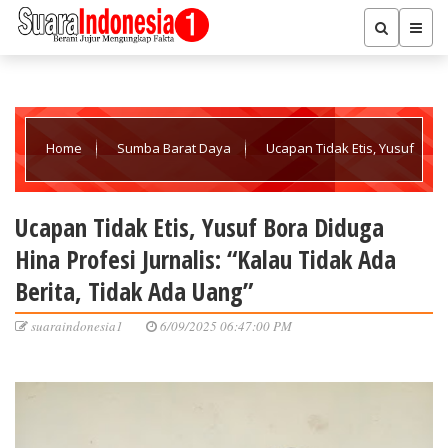
Home
Sumba Barat Daya
Ucapan Tidak Etis, Yusuf
Bora Diduga Hina Profesi Jurnalis: “Kalau Tidak Ada Berita, Tidak
Ucapan Tidak Etis, Yusuf Bora Diduga
Hina Profesi Jurnalis: “Kalau Tidak Ada
Ada Uang”
Berita, Tidak Ada Uang”
suaraindonesia1
6/09/2025 06:47:00 PM