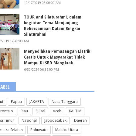
10/17/2019 03:00:00 AM
TOUR and Silaturahmi, dalam
kegiatan Tema Menjunjung
Kebersamaan Dalam Bingkai
Silaturahmi
7/2019 12:42:00 AM
Menyedihkan Pemasangan Listrik
Gratis Untuk Masyarakat Tidak
Mampu Di SBD Mangkrak.
6/30/2024 06:36:00 PM
LABEL
lut
Papua
JAKARTA
Nusa Tenggara
rontalo
Riau
Sulsel
Aceh
KALTIM
wa Timur
Nasional
Jabodetabek
Daerah
matra Selatan
Pohuwato
Maluku Utara