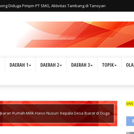
lmong Diduga Pimpin PT SMG, Aktivitas Tambang di Tanoyan
iatan Personal Haji Adi, Bukan Perusahaan
L
DAERAH 1
DAERAH 2
DAERAH 3
TOPIK
OLA
WARTAWAN SUARA INDONESIA1 D
aran Rumah Milik Haiso Nusuri: Kepala Desa Ibarat di Duga