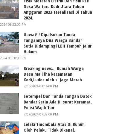
Fisik Meteran Listrik Dan fisik RLH
Desa Waitaru Kodi Utara Tahun
Anggaran 2023 Terealisasi Di Tahun
2024.
/2024 08:23:00 PM
Gawat!!! Dipalsukan Tanda
Tangannya Dua Warga Bandar
Setia Didampingi LBH Tempuh Jalur
Hukum
/2024 08:50:00 PM
Breaking news... Rumah Warga
Desa Mali iha kecamatan
Kodi,Ludes oleh si Jago Merah
7/06/2024 03:16:00 PM
Setempel Dan Tanda Tangan Datok
Bandar Setia Ada Di surat Keramat,
Polisi Wajib Tau
7/07/2024 07:39:00 PM
Lelaki Tinombala Atas Di Bunuh
Oleh Pelaku Tidak Dikenal.