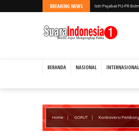
BREAKING NEWS
Istri Pejabat PU-PR Bo
Diselidiki; Disebut Keg
BERANDA
NASIONAL
INTERNASIONA
Home
GORUT
Kontroversi Pembongk
Memakai Surat-Surat Palsu