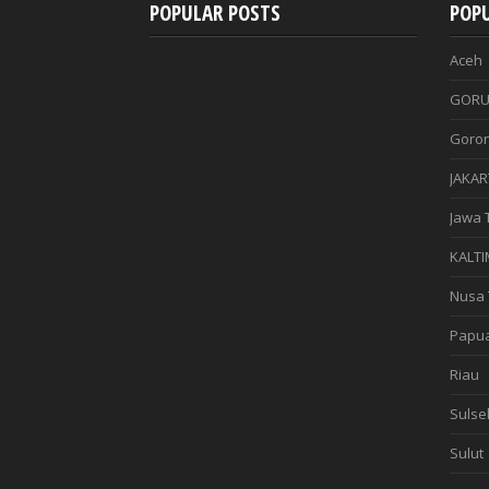
POPULAR POSTS
POPU
Aceh
GORU
Goron
JAKAR
Jawa 
KALTI
Nusa 
Papu
Riau
Sulse
Sulut