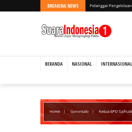
BREAKING NEWS
Pelanggar Pengelolaan 
Ada Toleransi
BERANDA
NASIONAL
INTERNASIONA
Home
Gorontalo
Ketua BPD Safrudin