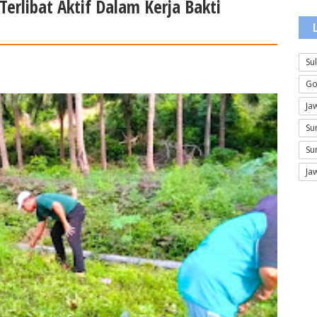
Terlibat Aktif Dalam Kerja Bakti
Su
Go
Ja
Su
Su
Ja