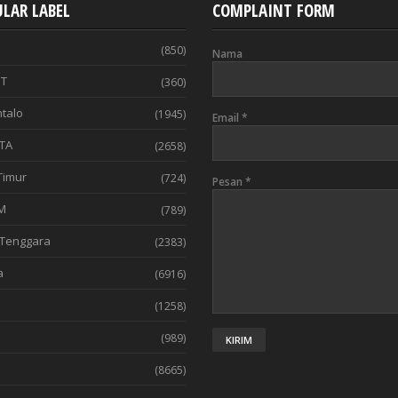
LAR LABEL
COMPLAINT FORM
(850)
Nama
T
(360)
talo
(1945)
Email
*
TA
(2658)
Timur
(724)
Pesan
*
M
(789)
Tenggara
(2383)
a
(6916)
(1258)
l
(989)
(8665)