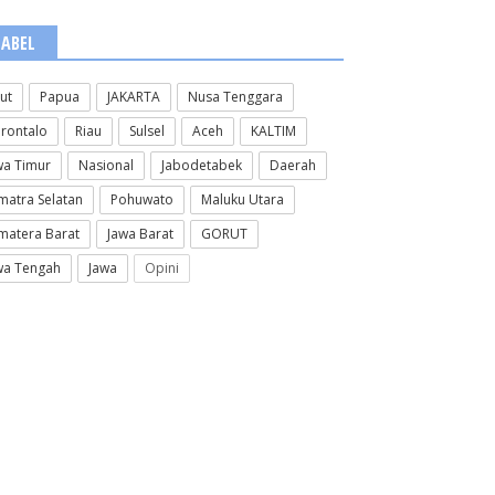
LABEL
lut
Papua
JAKARTA
Nusa Tenggara
rontalo
Riau
Sulsel
Aceh
KALTIM
wa Timur
Nasional
Jabodetabek
Daerah
matra Selatan
Pohuwato
Maluku Utara
matera Barat
Jawa Barat
GORUT
wa Tengah
Jawa
Opini