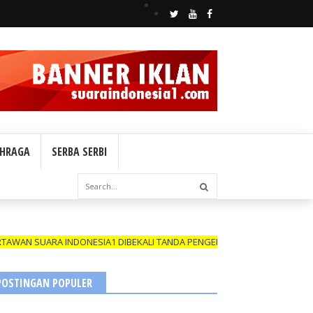
HRAGA
SERBA SERBI
UARA INDONESIA1 DIBEKALI TANDA PENGENAL (ID CARD) YANG MASIH B
POSTINGAN POPULER