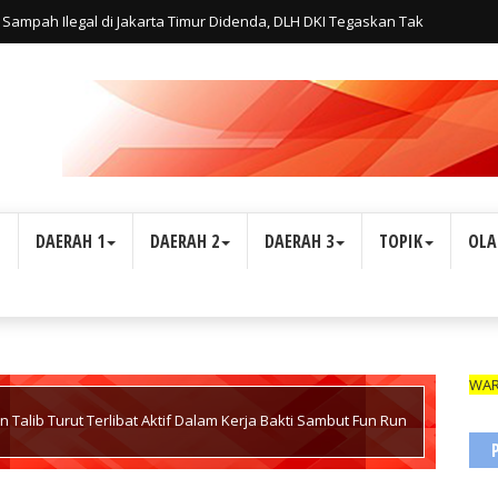
Sampah Ilegal di Jakarta Timur Didenda, DLH DKI Tegaskan Tak
L
DAERAH 1
DAERAH 2
DAERAH 3
TOPIK
OLA
WARTAWAN S
 Talib Turut Terlibat Aktif Dalam Kerja Bakti Sambut Fun Run