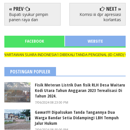
« PREV
NEXT »
Bupati syukur pimpin
Komisi iii dpr apresiasi
panen raya dan
korlantas
FACEBOOK
WEBSITE
AWAN SUARA INDONESIA1 DIBEKALI TANDA PENGENAL (ID CARD) YANG M
POSTINGAN POPULER
Fisik Meteran Listrik Dan fisik RLH Desa Waitaru
Kodi Utara Tahun Anggaran 2023 Terealisasi Di
Tahun 2024.
7/06/2024 08:23:00 PM
Gawat!!! Dipalsukan Tanda Tangannya Dua
Warga Bandar Setia Didampingi LBH Tempuh
Jalur Hukum
7/06/2024 08:50:00 PM