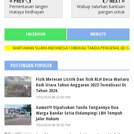
« PREV
NEXT »
Pementasan langen
Wabup salurkan bantuan
mataya bedhayan
pangan untuk
FACEBOOK
WEBSITE
WARTAWAN SUARA INDONESIA1 DIBEKALI TANDA PENGENAL (ID CARD) 
POSTINGAN POPULER
Fisik Meteran Listrik Dan fisik RLH Desa Waitaru
Kodi Utara Tahun Anggaran 2023 Terealisasi Di
Tahun 2024.
7/06/2024 08:23:00 PM
Gawat!!! Dipalsukan Tanda Tangannya Dua
Warga Bandar Setia Didampingi LBH Tempuh
Jalur Hukum
7/06/2024 08:50:00 PM