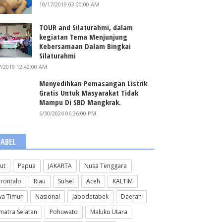
10/17/2019 03:00:00 AM
TOUR and Silaturahmi, dalam
kegiatan Tema Menjunjung
Kebersamaan Dalam Bingkai
Silaturahmi
7/2019 12:42:00 AM
Menyedihkan Pemasangan Listrik
Gratis Untuk Masyarakat Tidak
Mampu Di SBD Mangkrak.
6/30/2024 06:36:00 PM
LABEL
lut
Papua
JAKARTA
Nusa Tenggara
rontalo
Riau
Sulsel
Aceh
KALTIM
wa Timur
Nasional
Jabodetabek
Daerah
matra Selatan
Pohuwato
Maluku Utara