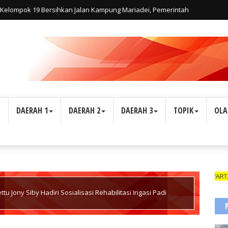
elompok 19 Bersihkan Jalan Kampung Mariadei, Pemerintah
 di Jalan Trans Yapen
L
DAERAH 1
DAERAH 2
DAERAH 3
TOPIK
OLA
WARTAWAN SUA
u Jony Siby Hadiri Sosialisasi Rehabilitasi Irigasi Padi