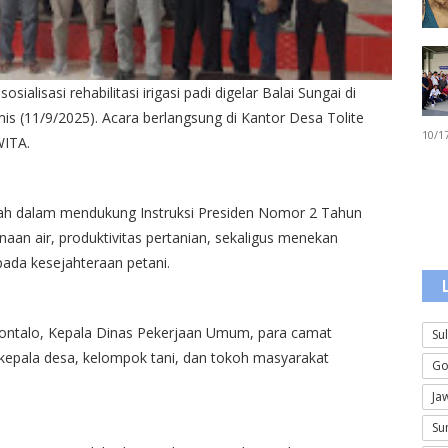
alisasi rehabilitasi irigasi padi digelar Balai Sungai di
s (11/9/2025). Acara berlangsung di Kantor Desa Tolite
10/1
WITA.
ntah dalam mendukung Instruksi Presiden Nomor 2 Tahun
aan air, produktivitas pertanian, sekaligus menekan
pada kesejahteraan petani.
orontalo, Kepala Dinas Pekerjaan Umum, para camat
Su
 kepala desa, kelompok tani, dan tokoh masyarakat
Go
Ja
Su