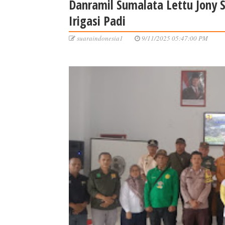
Danramil Sumalata Lettu Jony Si
Irigasi Padi
suaraindonesia1
9/11/2025 05:47:00 PM