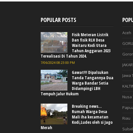
POPULAR POSTS
POPU
Aceh
Fisik Meteran Listrik
Dan fisik RLH Desa
GORU
Waitaru Kodi Utara
Tahun Anggaran 2023
Goron
Terealisasi Di Tahun 2024.
7/06/2024 08:23:00 PM
JAKAR
Gawat!!! Dipalsukan
Jawa 
Tanda Tangannya Dua
Warga Bandar Setia
KALTI
Didampingi LBH
Tempuh Jalur Hukum
Nusa 
Breaking news...
Papu
Rumah Warga Desa
Mali iha kecamatan
Riau
Kodi,Ludes oleh si Jago
Merah
Sulse