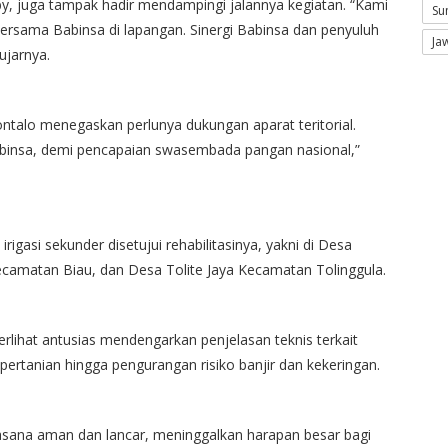
iby, juga tampak hadir mendampingi jalannya kegiatan. “Kami
Su
rsama Babinsa di lapangan. Sinergi Babinsa dan penyuluh
Ja
ujarnya.
ntalo menegaskan perlunya dukungan aparat teritorial.
binsa, demi pencapaian swasembada pangan nasional,”
 irigasi sekunder disetujui rehabilitasinya, yakni di Desa
amatan Biau, dan Desa Tolite Jaya Kecamatan Tolinggula.
 terlihat antusias mendengarkan penjelasan teknis terkait
r pertanian hingga pengurangan risiko banjir dan kekeringan.
asana aman dan lancar, meninggalkan harapan besar bagi