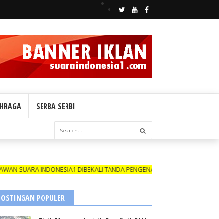
HRAGA
SERBA SERBI
RA INDONESIA1 DIBEKALI TANDA PENGENAL (ID CARD) YANG MASIH BER
POSTINGAN POPULER