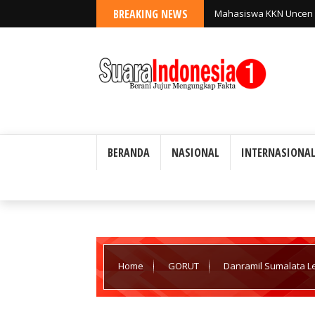
BREAKING NEWS
Mahasiswa KKN Uncen K
Kampung Soroti Sampah
BERANDA
NASIONAL
INTERNASIONA
Home
GORUT
Danramil Sumalata Lett