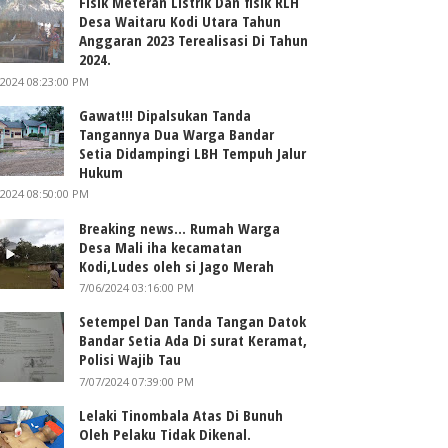
Fisik Meteran Listrik Dan fisik RLH
Desa Waitaru Kodi Utara Tahun
Anggaran 2023 Terealisasi Di Tahun
2024.
/2024 08:23:00 PM
Gawat!!! Dipalsukan Tanda
Tangannya Dua Warga Bandar
Setia Didampingi LBH Tempuh Jalur
Hukum
/2024 08:50:00 PM
Breaking news... Rumah Warga
Desa Mali iha kecamatan
Kodi,Ludes oleh si Jago Merah
7/06/2024 03:16:00 PM
Setempel Dan Tanda Tangan Datok
Bandar Setia Ada Di surat Keramat,
Polisi Wajib Tau
7/07/2024 07:39:00 PM
Lelaki Tinombala Atas Di Bunuh
Oleh Pelaku Tidak Dikenal.