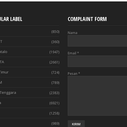
LAR LABEL
COMPLAINT FORM
(850)
Nama
T
(360)
talo
(1947)
Email
*
TA
(2661)
Timur
(724)
Pesan
*
M
(789)
Tenggara
(2383)
a
(6921)
(1258)
l
(989)