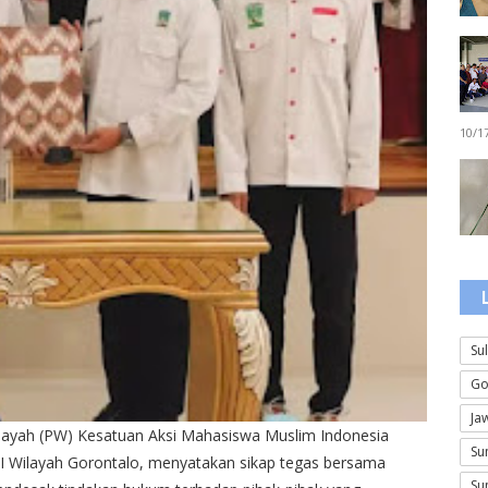
10/1
Su
Go
Ja
layah (PW) Kesatuan Aksi Mahasiswa Muslim Indonesia
Su
I Wilayah Gorontalo, menyatakan sikap tegas bersama
Su