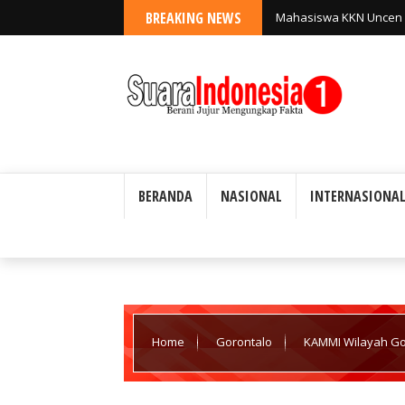
BREAKING NEWS
Mahasiswa KKN Uncen K
Kampung Soroti Sampah
BERANDA
NASIONAL
INTERNASIONA
Home
Gorontalo
KAMMI Wilayah Go
25 PW Jaga Marwah Organisasi