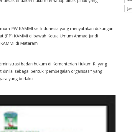
ndesak tindakan hukum terhadap pihak-pihak yang
Ja
ua Umum PW KAMMI se-Indonesia yang menyatakan dukungan
at (PP) KAMMI di bawah Ketua Umum Ahmad Jundi
II KAMMI di Mataram.
dministrasi badan hukum di Kementerian Hukum RI yang
t dinilai sebagai bentuk “pembegalan organisasi” yang
ara yang berlaku.