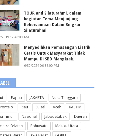
TOUR and Silaturahmi, dalam
kegiatan Tema Menjunjung
Kebersamaan Dalam Bingkai
Silaturahmi
7/2019 12:42:00 AM
Menyedihkan Pemasangan Listrik
Gratis Untuk Masyarakat Tidak
Mampu Di SBD Mangkrak.
6/30/2024 06:36:00 PM
LABEL
lut
Papua
JAKARTA
Nusa Tenggara
rontalo
Riau
Sulsel
Aceh
KALTIM
wa Timur
Nasional
Jabodetabek
Daerah
matra Selatan
Pohuwato
Maluku Utara
matera Barat
Jawa Barat
GORUT