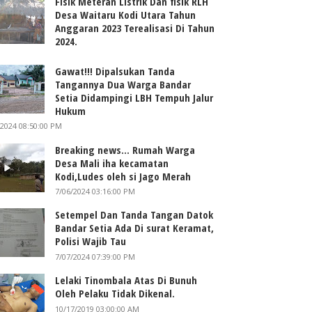
Fisik Meteran Listrik Dan fisik RLH
Desa Waitaru Kodi Utara Tahun
Anggaran 2023 Terealisasi Di Tahun
2024.
Gawat!!! Dipalsukan Tanda
Tangannya Dua Warga Bandar
Setia Didampingi LBH Tempuh Jalur
Hukum
/2024 08:50:00 PM
Breaking news... Rumah Warga
Desa Mali iha kecamatan
Kodi,Ludes oleh si Jago Merah
7/06/2024 03:16:00 PM
Setempel Dan Tanda Tangan Datok
Bandar Setia Ada Di surat Keramat,
Polisi Wajib Tau
7/07/2024 07:39:00 PM
Lelaki Tinombala Atas Di Bunuh
Oleh Pelaku Tidak Dikenal.
10/17/2019 03:00:00 AM