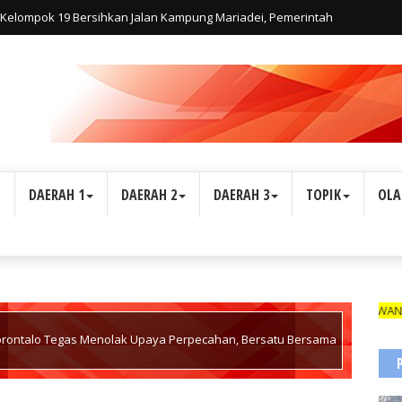
elompok 19 Bersihkan Jalan Kampung Mariadei, Pemerintah
 di Jalan Trans Yapen
L
DAERAH 1
DAERAH 2
DAERAH 3
TOPIK
OLA
WARTAWAN SUARA INDONESI
rontalo Tegas Menolak Upaya Perpecahan, Bersatu Bersama