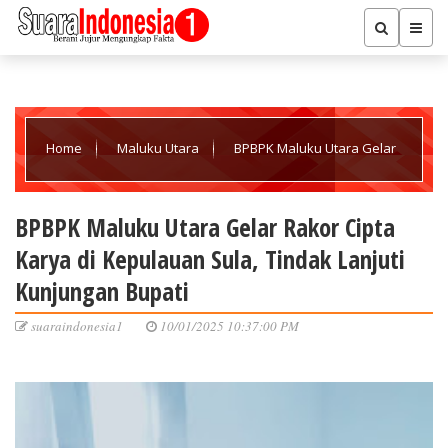
Home
Maluku Utara
BPBPK Maluku Utara Gelar
Rakor Cipta Karya di Kepulauan Sula, Tindak Lanjuti Kunjungan
BPBPK Maluku Utara Gelar Rakor Cipta
Karya di Kepulauan Sula, Tindak Lanjuti
Bupati
Kunjungan Bupati
suaraindonesia1
10/01/2025 10:37:00 PM