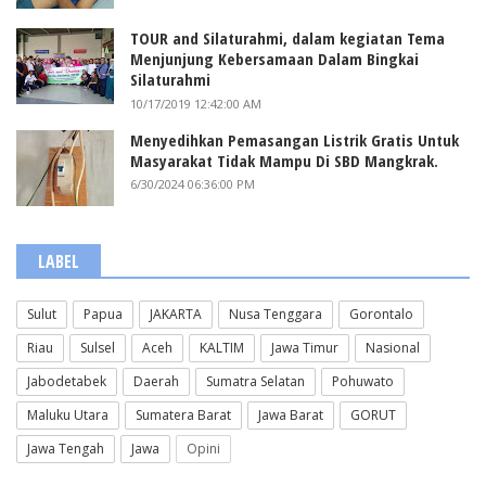
TOUR and Silaturahmi, dalam kegiatan Tema
Menjunjung Kebersamaan Dalam Bingkai
Silaturahmi
10/17/2019 12:42:00 AM
Menyedihkan Pemasangan Listrik Gratis Untuk
Masyarakat Tidak Mampu Di SBD Mangkrak.
6/30/2024 06:36:00 PM
LABEL
Sulut
Papua
JAKARTA
Nusa Tenggara
Gorontalo
Riau
Sulsel
Aceh
KALTIM
Jawa Timur
Nasional
Jabodetabek
Daerah
Sumatra Selatan
Pohuwato
Maluku Utara
Sumatera Barat
Jawa Barat
GORUT
Jawa Tengah
Jawa
Opini