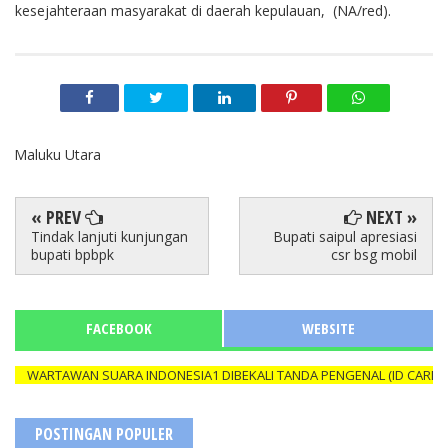
kesejahteraan masyarakat di daerah kepulauan, (NA/red).
Maluku Utara
« PREV
NEXT »
Tindak lanjuti kunjungan
Bupati saipul apresiasi
bupati bpbpk
csr bsg mobil
FACEBOOK
WEBSITE
WARTAWAN SUARA INDONESIA1 DIBEKALI TANDA PENGENAL (ID CARD) YA
POSTINGAN POPULER