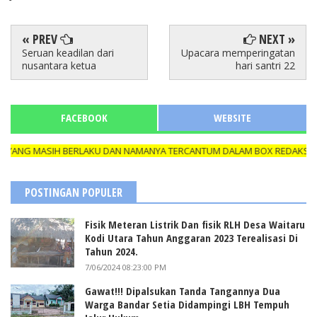
« PREV
NEXT »
Seruan keadilan dari
Upacara memperingatan
nusantara ketua
hari santri 22
FACEBOOK
WEBSITE
ANG MASIH BERLAKU DAN NAMANYA TERCANTUM DALAM BOX REDAKSI, APA
POSTINGAN POPULER
Fisik Meteran Listrik Dan fisik RLH Desa Waitaru
Kodi Utara Tahun Anggaran 2023 Terealisasi Di
Tahun 2024.
7/06/2024 08:23:00 PM
Gawat!!! Dipalsukan Tanda Tangannya Dua
Warga Bandar Setia Didampingi LBH Tempuh