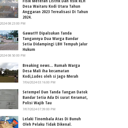
Fisik Meteran Listrik Dan fisik RLH
Desa Waitaru Kodi Utara Tahun
Anggaran 2023 Terealisasi Di Tahun
2024.
/2024 08:23:00 PM
Gawat!!! Dipalsukan Tanda
Tangannya Dua Warga Bandar
Setia Didampingi LBH Tempuh Jalur
Hukum
/2024 08:50:00 PM
Breaking news... Rumah Warga
Desa Mali iha kecamatan
Kodi,Ludes oleh si Jago Merah
7/06/2024 03:16:00 PM
Setempel Dan Tanda Tangan Datok
Bandar Setia Ada Di surat Keramat,
Polisi Wajib Tau
7/07/2024 07:39:00 PM
Lelaki Tinombala Atas Di Bunuh
Oleh Pelaku Tidak Dikenal.