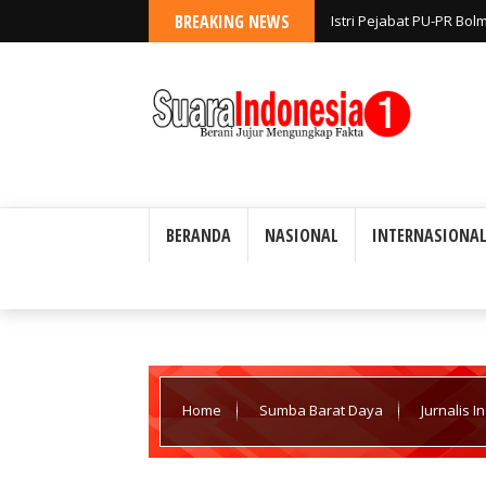
BREAKING NEWS
Istri Pejabat PU-PR Bo
Diselidiki; Disebut Keg
BERANDA
NASIONAL
INTERNASIONA
Home
Sumba Barat Daya
Jurnalis
Profesi Wartawan