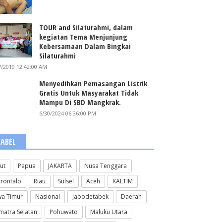
TOUR and Silaturahmi, dalam
kegiatan Tema Menjunjung
Kebersamaan Dalam Bingkai
Silaturahmi
7/2019 12:42:00 AM
Menyedihkan Pemasangan Listrik
Gratis Untuk Masyarakat Tidak
Mampu Di SBD Mangkrak.
6/30/2024 06:36:00 PM
LABEL
lut
Papua
JAKARTA
Nusa Tenggara
rontalo
Riau
Sulsel
Aceh
KALTIM
wa Timur
Nasional
Jabodetabek
Daerah
matra Selatan
Pohuwato
Maluku Utara