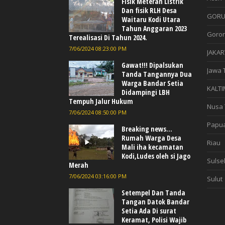
Fisik Meteran Listrik
Dan fisik RLH Desa
GORU
Waitaru Kodi Utara
Tahun Anggaran 2023
Goron
Terealisasi Di Tahun 2024.
7/06/2024 08:23:00 PM
JAKAR
Gawat!!! Dipalsukan
Jawa 
Tanda Tangannya Dua
Warga Bandar Setia
KALTI
Didampingi LBH
Tempuh Jalur Hukum
Nusa 
7/06/2024 08:50:00 PM
Papu
Breaking news...
Rumah Warga Desa
Riau
Mali iha kecamatan
Kodi,Ludes oleh si Jago
Sulse
Merah
7/06/2024 03:16:00 PM
Sulut
Setempel Dan Tanda
Tangan Datok Bandar
Setia Ada Di surat
Keramat, Polisi Wajib