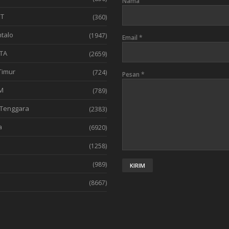
Nama
T
(360)
talo
(1947)
Email
*
TA
(2659)
Timur
(724)
Pesan
*
M
(789)
Tenggara
(2383)
a
(6920)
(1258)
l
(989)
(8667)