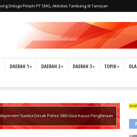
lmong Diduga Pimpin PT SMG, Aktivitas Tambang di Tanoyan
iatan Personal Haji Adi, Bukan Perusahaan
L
DAERAH 1
DAERAH 2
DAERAH 3
TOPIK
OLA
WARTAWAN S
 Independen Sumba Desak Polres SBD Usut Kasus Penghinaan