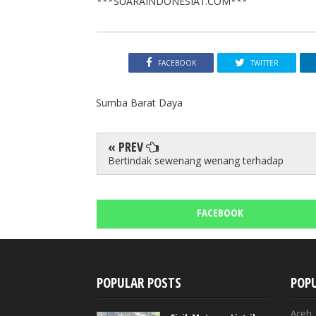
***SUARAINDONESIA1.COM***
FACEBOOK
TWITTER
Sumba Barat Daya
« PREV
Bertindak sewenang wenang terhadap
FACEBOOK
POPULAR POSTS
POPU
Aceh