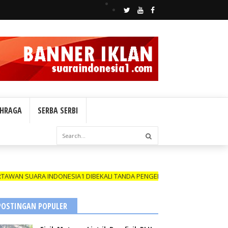
HRAGA
SERBA SERBI
UARA INDONESIA1 DIBEKALI TANDA PENGENAL (ID CARD) YANG MASIH B
POSTINGAN POPULER