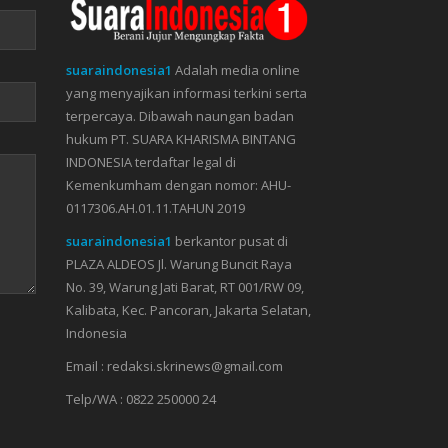
suaraindonesia1
Adalah media online
yang menyajikan informasi terkini serta
terpercaya. Dibawah naungan badan
hukum PT. SUARA KHARISMA BINTANG
INDONESIA terdaftar legal di
Kemenkumham dengan nomor: AHU-
0117306.AH.01.11.TAHUN 2019
suaraindonesia1
berkantor pusat di
PLAZA ALDEOS Jl. Warung Buncit Raya
No. 39, Warung Jati Barat, RT 001/RW 09,
Kalibata, Kec. Pancoran, Jakarta Selatan,
Indonesia
Email : redaksi.skrinews@gmail.com
Telp/WA : 0822 250000 24