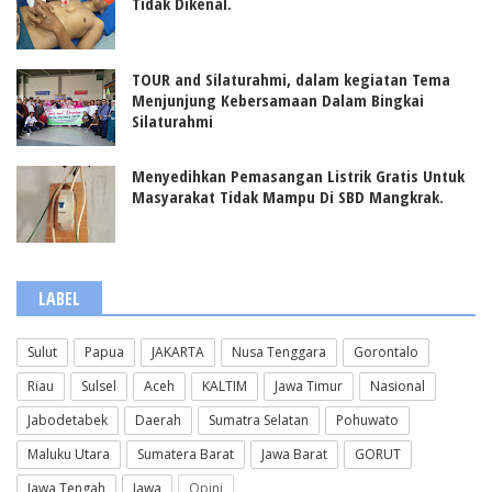
Tidak Dikenal.
TOUR and Silaturahmi, dalam kegiatan Tema
Menjunjung Kebersamaan Dalam Bingkai
Silaturahmi
Menyedihkan Pemasangan Listrik Gratis Untuk
Masyarakat Tidak Mampu Di SBD Mangkrak.
LABEL
Sulut
Papua
JAKARTA
Nusa Tenggara
Gorontalo
Riau
Sulsel
Aceh
KALTIM
Jawa Timur
Nasional
Jabodetabek
Daerah
Sumatra Selatan
Pohuwato
Maluku Utara
Sumatera Barat
Jawa Barat
GORUT
Jawa Tengah
Jawa
Opini