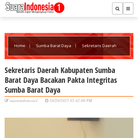
Home
Sumba Barat Daya
Sekretaris Daerah
Kabupaten Sumba Barat Daya Bacakan Pakta Integritas Sumba
Sekretaris Daerah Kabupaten Sumba
Barat Daya Bacakan Pakta Integritas
Barat Daya
Sumba Barat Daya
suaraindonesia1
10/20/2025 05:42:00 PM