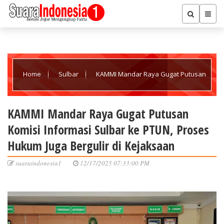
Home
Sulbar
KAMMI Mandar Raya Gugat Putusan
Komisi Informasi Sulbar ke PTUN, Proses Hukum Juga Bergulir di
KAMMI Mandar Raya Gugat Putusan
Komisi Informasi Sulbar ke PTUN, Proses
Kejaksaan
Hukum Juga Bergulir di Kejaksaan
suaraindonesia1
12/17/2025 07:33:00 PM