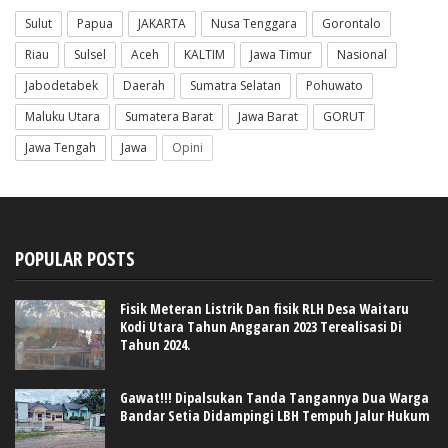
Sulut
Papua
JAKARTA
Nusa Tenggara
Gorontalo
Riau
Sulsel
Aceh
KALTIM
Jawa Timur
Nasional
Jabodetabek
Daerah
Sumatra Selatan
Pohuwato
Maluku Utara
Sumatera Barat
Jawa Barat
GORUT
Jawa Tengah
Jawa
Opini
POPULAR POSTS
Fisik Meteran Listrik Dan fisik RLH Desa Waitaru
Kodi Utara Tahun Anggaran 2023 Terealisasi Di
Tahun 2024.
Gawat!!! Dipalsukan Tanda Tangannya Dua Warga
Bandar Setia Didampingi LBH Tempuh Jalur Hukum