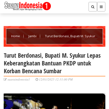
Home
Jambi
Turut Berdonasi, Bupati M. Syukur
Lepas Keberangkatan Bantuan PKDP untuk Korban Bencana
Turut Berdonasi, Bupati M. Syukur Lepas
Keberangkatan Bantuan PKDP untuk
Sumbar
Korban Bencana Sumbar
suaraindonesia1
12/01/2025 12:31:00 PM