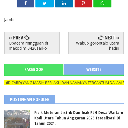
Jambi
« PREV
NEXT »
Upacara mingguan di
Wabup gorontalo utara
makodim 0420sarko
hadiri
FACEBOOK
WEBSITE
ID CARD) YANG MASIH BERLAKU DAN NAMANYA TERCANTUM DALAM BOX RE
POSTINGAN POPULER
Fisik Meteran Listrik Dan fisik RLH Desa Waitaru
Kodi Utara Tahun Anggaran 2023 Terealisasi Di
Tahun 2024.