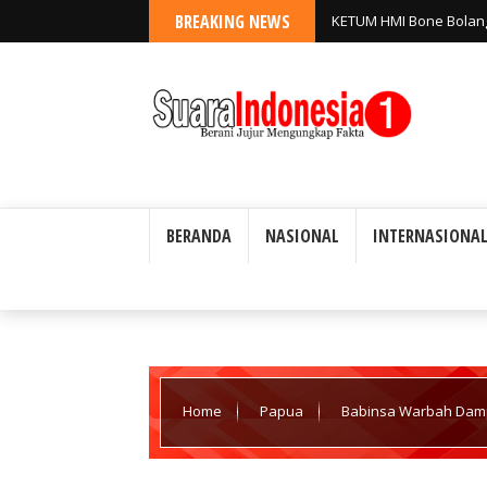
BREAKING NEWS
KETUM HMI Bone Bolang
'Abuse of Power'
BERANDA
NASIONAL
INTERNASIONA
Home
Papua
Babinsa Warbah Dampi
Waropen