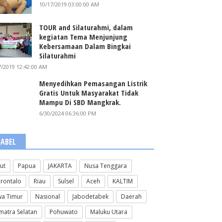
10/17/2019 03:00:00 AM
TOUR and Silaturahmi, dalam
kegiatan Tema Menjunjung
Kebersamaan Dalam Bingkai
Silaturahmi
7/2019 12:42:00 AM
Menyedihkan Pemasangan Listrik
Gratis Untuk Masyarakat Tidak
Mampu Di SBD Mangkrak.
6/30/2024 06:36:00 PM
LABEL
lut
Papua
JAKARTA
Nusa Tenggara
rontalo
Riau
Sulsel
Aceh
KALTIM
wa Timur
Nasional
Jabodetabek
Daerah
matra Selatan
Pohuwato
Maluku Utara