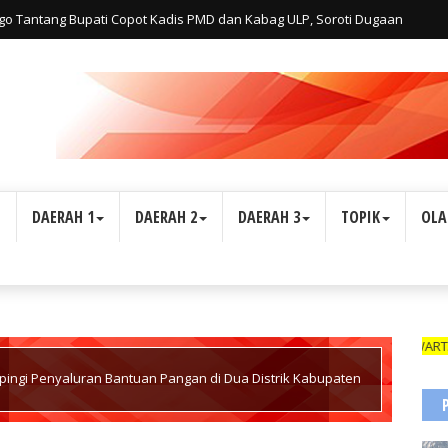
o Tantang Bupati Copot Kadis PMD dan Kabag ULP, Soroti Dugaan
L
DAERAH 1
DAERAH 2
DAERAH 3
TOPIK
OLA
WARTAWAN SUA
ngi Penyaluran Bantuan Pangan di Dua Distrik Kabupaten