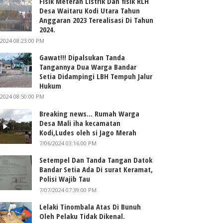
Fisik Meteran Listrik Dan fisik RLH
Desa Waitaru Kodi Utara Tahun
Anggaran 2023 Terealisasi Di Tahun
2024.
/2024 08:23:00 PM
Gawat!!! Dipalsukan Tanda
Tangannya Dua Warga Bandar
Setia Didampingi LBH Tempuh Jalur
Hukum
/2024 08:50:00 PM
Breaking news... Rumah Warga
Desa Mali iha kecamatan
Kodi,Ludes oleh si Jago Merah
7/06/2024 03:16:00 PM
Setempel Dan Tanda Tangan Datok
Bandar Setia Ada Di surat Keramat,
Polisi Wajib Tau
7/07/2024 07:39:00 PM
Lelaki Tinombala Atas Di Bunuh
Oleh Pelaku Tidak Dikenal.