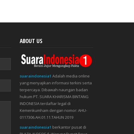
ABOUT US
suaraindonesia1
Adalah media online
yang menyajikan informasi terkini serta
terpercaya. Dibawah naungan badan
hukum PT. SUARA KHARISMA BINTANG
INDONESIA terdaftar legal di
Kemenkumham dengan nomor: AHU-
0117306.AH.01.11.TAHUN 2019
suaraindonesia1
berkantor pusat di
PLAZA ALDEOS Jl. Warung Buncit Raya