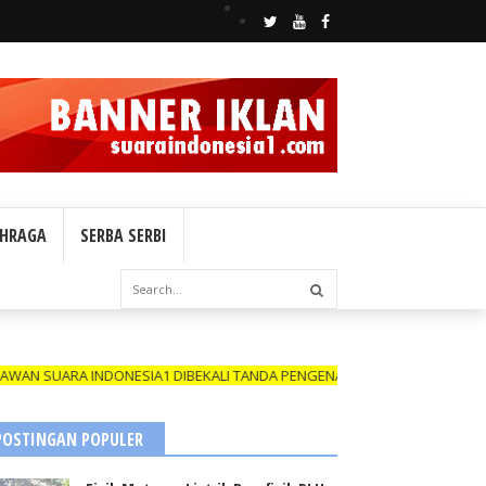
HRAGA
SERBA SERBI
RA INDONESIA1 DIBEKALI TANDA PENGENAL (ID CARD) YANG MASIH BER
POSTINGAN POPULER