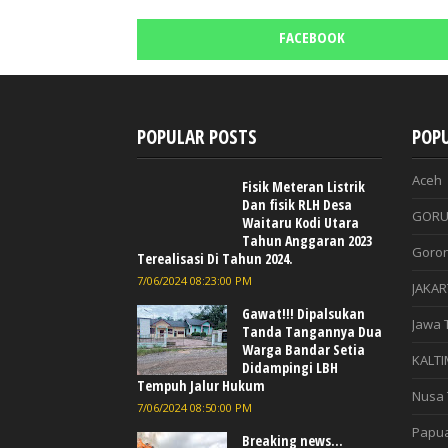
FACEBOOK
POPULAR POSTS
POPU
Aceh
Fisik Meteran Listrik
Dan fisik RLH Desa
GORU
Waitaru Kodi Utara
Tahun Anggaran 2023
Goron
Terealisasi Di Tahun 2024.
7/06/2024 08:23:00 PM
JAKAR
Gawat!!! Dipalsukan
Jawa 
Tanda Tangannya Dua
Warga Bandar Setia
KALTI
Didampingi LBH
Tempuh Jalur Hukum
Nusa 
7/06/2024 08:50:00 PM
Papu
Breaking news...