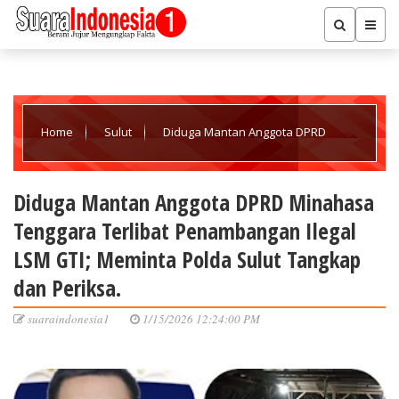
Home
Sulut
Diduga Mantan Anggota DPRD
Minahasa Tenggara Terlibat Penambangan Ilegal LSM GTI;
Diduga Mantan Anggota DPRD Minahasa
Tenggara Terlibat Penambangan Ilegal
Meminta Polda Sulut Tangkap dan Periksa.
LSM GTI; Meminta Polda Sulut Tangkap
dan Periksa.
suaraindonesia1
1/15/2026 12:24:00 PM