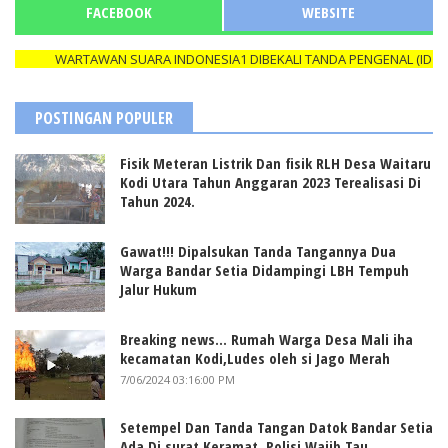
FACEBOOK
WEBSITE
WARTAWAN SUARA INDONESIA1 DIBEKALI TANDA PENGENAL (ID CARD)
POSTINGAN POPULER
Fisik Meteran Listrik Dan fisik RLH Desa Waitaru
Kodi Utara Tahun Anggaran 2023 Terealisasi Di
Tahun 2024.
Gawat!!! Dipalsukan Tanda Tangannya Dua
Warga Bandar Setia Didampingi LBH Tempuh
Jalur Hukum
Breaking news... Rumah Warga Desa Mali iha
kecamatan Kodi,Ludes oleh si Jago Merah
7/06/2024 03:16:00 PM
Setempel Dan Tanda Tangan Datok Bandar Setia
Ada Di surat Keramat, Polisi Wajib Tau