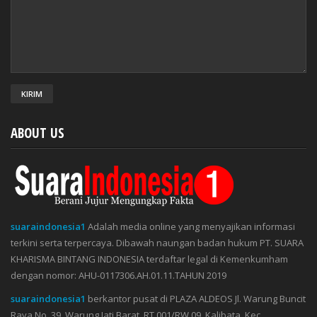
ABOUT US
suaraindonesia1
Adalah media online yang menyajikan informasi
terkini serta terpercaya. Dibawah naungan badan hukum PT. SUARA
KHARISMA BINTANG INDONESIA terdaftar legal di Kemenkumham
dengan nomor: AHU-0117306.AH.01.11.TAHUN 2019
suaraindonesia1
berkantor pusat di PLAZA ALDEOS Jl. Warung Buncit
Raya No. 39, Warung Jati Barat, RT 001/RW 09, Kalibata, Kec.