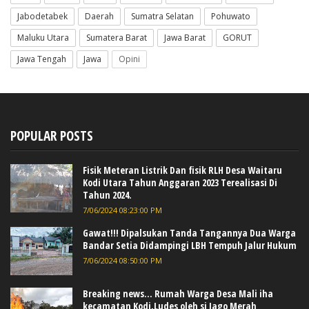
Jabodetabek
Daerah
Sumatra Selatan
Pohuwato
Maluku Utara
Sumatera Barat
Jawa Barat
GORUT
Jawa Tengah
Jawa
Opini
POPULAR POSTS
Fisik Meteran Listrik Dan fisik RLH Desa Waitaru
Kodi Utara Tahun Anggaran 2023 Terealisasi Di
Tahun 2024.
7/06/2024 08:23:00 PM
Gawat!!! Dipalsukan Tanda Tangannya Dua Warga
Bandar Setia Didampingi LBH Tempuh Jalur Hukum
7/06/2024 08:50:00 PM
Breaking news... Rumah Warga Desa Mali iha
kecamatan Kodi,Ludes oleh si Jago Merah