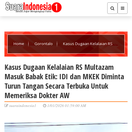
Home
Gorontalo
Kasus Dugaan Kelalaian RS
Multazam Masuk Babak Etik: IDI dan MKEK Diminta Turun Tangan
Kasus Dugaan Kelalaian RS Multazam
Masuk Babak Etik: IDI dan MKEK Diminta
Secara Terbuka Untuk Memeriksa Dokter AW
Turun Tangan Secara Terbuka Untuk
Memeriksa Dokter AW
suaraindonesia1
1/01/2026 01:59:00 AM