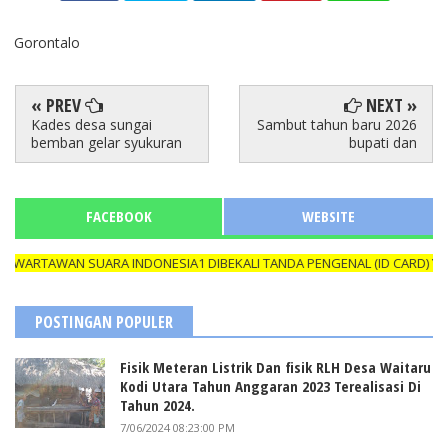
Gorontalo
« PREV
NEXT »
Kades desa sungai
Sambut tahun baru 2026
bemban gelar syukuran
bupati dan
FACEBOOK
WEBSITE
AWAN SUARA INDONESIA1 DIBEKALI TANDA PENGENAL (ID CARD) YANG M
POSTINGAN POPULER
Fisik Meteran Listrik Dan fisik RLH Desa Waitaru
Kodi Utara Tahun Anggaran 2023 Terealisasi Di
Tahun 2024.
7/06/2024 08:23:00 PM