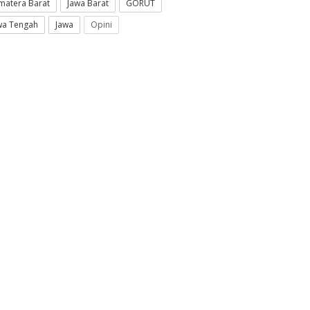
matera Barat
Jawa Barat
GORUT
wa Tengah
Jawa
Opini