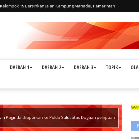
elompok 19 Bersihkan Jalan Kampung Mariadei, Pemerintah
 di Jalan Trans Yapen
L
DAERAH 1
DAERAH 2
DAERAH 3
TOPIK
OLA
WARTAWAN SUARA IN
 Calvin Paginda dilaporkan ke Polda Sulut atas Dugaan penipuan