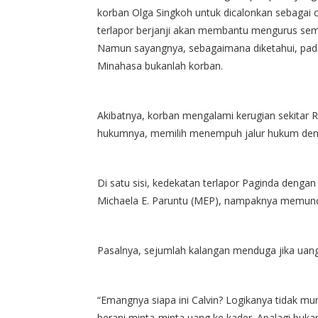
korban Olga Singkoh untuk dicalonkan sebagai 
terlapor berjanji akan membantu mengurus se
Namun sayangnya, sebagaimana diketahui, pada 
Minahasa bukanlah korban.
Akibatnya, korban mengalami kerugian sekitar Rp
hukumnya, memilih menempuh jalur hukum deng
Di satu sisi, kedekatan terlapor Paginda dengan 
Michaela E. Paruntu (MEP), nampaknya memunc
Pasalnya, sejumlah kalangan menduga jika uang t
“Emangnya siapa ini Calvin? Logikanya tidak mun
berani minta-minta uang ke kader. Apalagi bukan