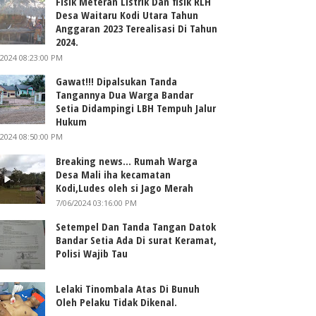
Fisik Meteran Listrik Dan fisik RLH
Desa Waitaru Kodi Utara Tahun
Anggaran 2023 Terealisasi Di Tahun
2024.
/2024 08:23:00 PM
Gawat!!! Dipalsukan Tanda
Tangannya Dua Warga Bandar
Setia Didampingi LBH Tempuh Jalur
Hukum
/2024 08:50:00 PM
Breaking news... Rumah Warga
Desa Mali iha kecamatan
Kodi,Ludes oleh si Jago Merah
7/06/2024 03:16:00 PM
Setempel Dan Tanda Tangan Datok
Bandar Setia Ada Di surat Keramat,
Polisi Wajib Tau
Lelaki Tinombala Atas Di Bunuh
Oleh Pelaku Tidak Dikenal.