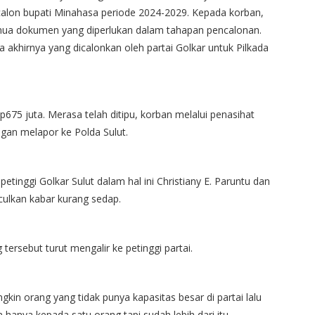
calon bupati Minahasa periode 2024-2029. Kepada korban,
mua dokumen yang diperlukan dalam tahapan pencalonan.
akhirnya yang dicalonkan oleh partai Golkar untuk Pilkada
675 juta. Merasa telah ditipu, korban melalui penasihat
an melapor ke Polda Sulut.
petinggi Golkar Sulut dalam hal ini Christiany E. Paruntu dan
ulkan kabar kurang sedap.
ersebut turut mengalir ke petinggi partai.
gkin orang yang tidak punya kapasitas besar di partai lalu
 hanya kepada satu orang tapi sudah lebih dari itu.