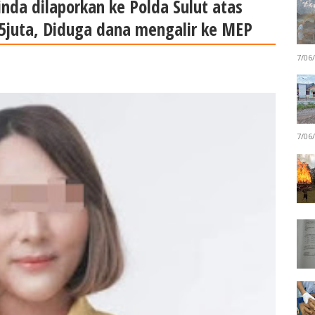
aginda dilaporkan ke Polda Sulut atas
75juta, Diduga dana mengalir ke MEP
7/06
7/06