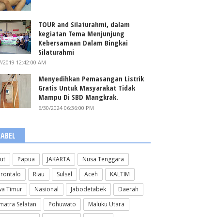
TOUR and Silaturahmi, dalam
kegiatan Tema Menjunjung
Kebersamaan Dalam Bingkai
Silaturahmi
7/2019 12:42:00 AM
Menyedihkan Pemasangan Listrik
Gratis Untuk Masyarakat Tidak
Mampu Di SBD Mangkrak.
6/30/2024 06:36:00 PM
LABEL
lut
Papua
JAKARTA
Nusa Tenggara
rontalo
Riau
Sulsel
Aceh
KALTIM
wa Timur
Nasional
Jabodetabek
Daerah
matra Selatan
Pohuwato
Maluku Utara