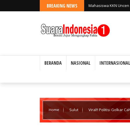
BREAKING NEWS
Mahasiswa KKN Uncen K
Kampung Soroti Sampah
BERANDA
NASIONAL
INTERNASIONA
Home
Sulut
Viral!! Politisi Golkar
Senilai RP. 675juta, Diduga dana mengalir ke MEP