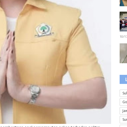
10/1
Su
Go
Ja
Su