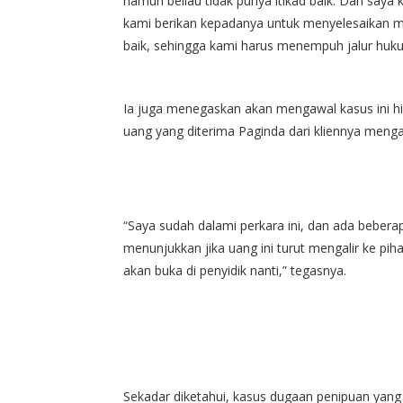
namun beliau tidak punya itikad baik. Dan saya k
kami berikan kepadanya untuk menyelesaikan masa
baik, sehingga kami harus menempuh jalur hukum
Ia juga menegaskan akan mengawal kasus ini hi
uang yang diterima Paginda dari kliennya mengal
“Saya sudah dalami perkara ini, dan ada bebera
menunjukkan jika uang ini turut mengalir ke piha
akan buka di penyidik nanti,” tegasnya.
Sekadar diketahui, kasus dugaan penipuan yang