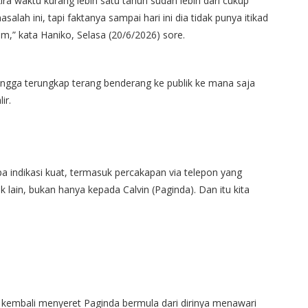
ira waktu kurang lebih satu tahun sudah lebih dari cukup
lah ini, tapi faktanya sampai hari ini dia tidak punya itikad
,” kata Haniko, Selasa (20/6/2026) sore.
ngga terungkap terang benderang ke publik ke mana saja
ir.
pa indikasi kuat, termasuk percakapan via telepon yang
k lain, bukan hanya kepada Calvin (Paginda). Dan itu kita
 kembali menyeret Paginda bermula dari dirinya menawari