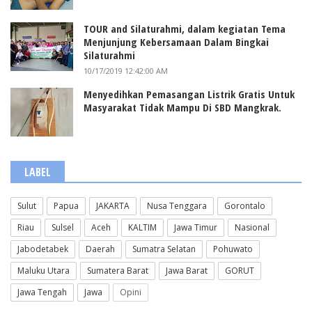
TOUR and Silaturahmi, dalam kegiatan Tema
Menjunjung Kebersamaan Dalam Bingkai
Silaturahmi
10/17/2019 12:42:00 AM
Menyedihkan Pemasangan Listrik Gratis Untuk
Masyarakat Tidak Mampu Di SBD Mangkrak.
LABEL
Sulut
Papua
JAKARTA
Nusa Tenggara
Gorontalo
Riau
Sulsel
Aceh
KALTIM
Jawa Timur
Nasional
Jabodetabek
Daerah
Sumatra Selatan
Pohuwato
Maluku Utara
Sumatera Barat
Jawa Barat
GORUT
Jawa Tengah
Jawa
Opini