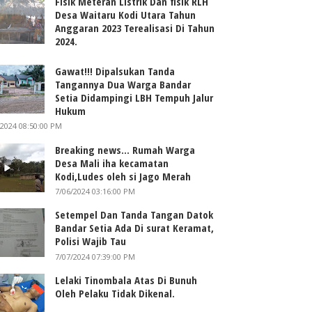
Fisik Meteran Listrik Dan fisik RLH
Desa Waitaru Kodi Utara Tahun
Anggaran 2023 Terealisasi Di Tahun
2024.
Gawat!!! Dipalsukan Tanda
Tangannya Dua Warga Bandar
Setia Didampingi LBH Tempuh Jalur
Hukum
/2024 08:50:00 PM
Breaking news... Rumah Warga
Desa Mali iha kecamatan
Kodi,Ludes oleh si Jago Merah
7/06/2024 03:16:00 PM
Setempel Dan Tanda Tangan Datok
Bandar Setia Ada Di surat Keramat,
Polisi Wajib Tau
7/07/2024 07:39:00 PM
Lelaki Tinombala Atas Di Bunuh
Oleh Pelaku Tidak Dikenal.