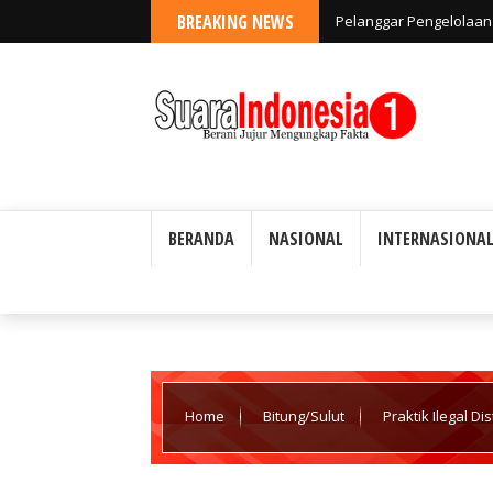
BREAKING NEWS
Pelanggar Pengelolaan 
Ada Toleransi
BERANDA
NASIONAL
INTERNASIONA
Home
Bitung/Sulut
Praktik Ilegal D