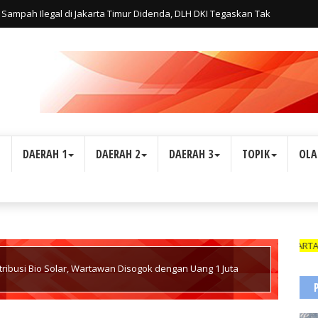
Sampah Ilegal di Jakarta Timur Didenda, DLH DKI Tegaskan Tak
L
DAERAH 1
DAERAH 2
DAERAH 3
TOPIK
OLA
WARTAWAN SUARA IN
istribusi Bio Solar, Wartawan Disogok dengan Uang 1 Juta