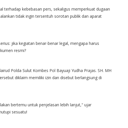
ntal terhadap kebebasan pers, sekaligus memperkuat dugaan
jalankan tidak ingin tersentuh sorotan publik dan aparat
rius: jika kegiatan benar-benar legal, mengapa harus
okumen resmi?
olairud Polda Sulut Kombes Pol Bayuaji Yudha Prajas. SH. MH
sebut diklaim memiliki izin dan disebut berlangsung di
ilakan bertemu untuk penjelasan lebih lanjut," ujar
nutupi sesuatu!