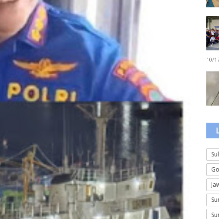
10/1
Su
Go
Ja
Su
Su