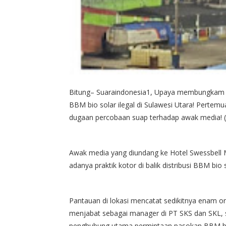
Bitung– Suaraindonesia1, Upaya membungkam ke
BBM bio solar ilegal di Sulawesi Utara! Pertemu
dugaan percobaan suap terhadap awak media! (
Awak media yang diundang ke Hotel Swessbell M
adanya praktik kotor di balik distribusi BBM bio 
Pantauan di lokasi mencatat sedikitnya enam or
menjabat sebagai manager di PT SKS dan SKL, s
penghubung utama permintaan pasokan BBM bio 