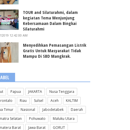
TOUR and Silaturahmi, dalam
kegiatan Tema Menjunjung
Kebersamaan Dalam Bingkai
Silaturahmi
7/2019 12:42:00 AM
Menyedihkan Pemasangan Listrik
Gratis Untuk Masyarakat Tidak
Mampu Di SBD Mangkrak.
LABEL
lut
Papua
JAKARTA
Nusa Tenggara
rontalo
Riau
Sulsel
Aceh
KALTIM
wa Timur
Nasional
Jabodetabek
Daerah
matra Selatan
Pohuwato
Maluku Utara
matera Barat
Jawa Barat
GORUT