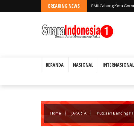
BREAKING NEWS
PMII Cabang Kota Goro
Jangan Tutup Mata ata
BERANDA
NASIONAL
INTERNASIONA
Home
JAKARTA
Putusan Banding PT
Santoso di APKOMINDO