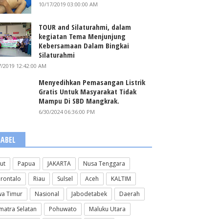
10/17/2019 03:00:00 AM
TOUR and Silaturahmi, dalam
kegiatan Tema Menjunjung
Kebersamaan Dalam Bingkai
Silaturahmi
7/2019 12:42:00 AM
Menyedihkan Pemasangan Listrik
Gratis Untuk Masyarakat Tidak
Mampu Di SBD Mangkrak.
6/30/2024 06:36:00 PM
LABEL
lut
Papua
JAKARTA
Nusa Tenggara
rontalo
Riau
Sulsel
Aceh
KALTIM
wa Timur
Nasional
Jabodetabek
Daerah
matra Selatan
Pohuwato
Maluku Utara