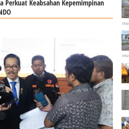
ta Perkuat Keabsahan Kepemimpinan
INDO
7/06
7/06