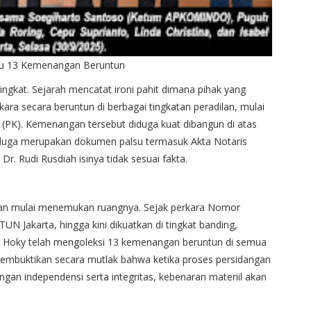
ju 13 Kemenangan Beruntun
ingkat. Sejarah mencatat ironi pahit dimana pihak yang
a secara beruntun di berbagai tingkatan peradilan, mulai
 (PK). Kemenangan tersebut diduga kuat dibangun di atas
duga merupakan dokumen palsu termasuk Akta Notaris
. Rudi Rusdiah isinya tidak sesuai fakta.
enaran mulai menemukan ruangnya. Sejak perkara Nomor
N Jakarta, hingga kini dikuatkan di tingkat banding,
oky telah mengoleksi 13 kemenangan beruntun di semua
ni membuktikan secara mutlak bahwa ketika proses persidangan
engan independensi serta integritas, kebenaran materiil akan