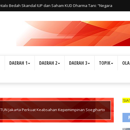
ntalo Bedah Skandal IUP dan Saham KUD Dharma Tani: "Negara
s Hak Rakyat"
L
DAERAH 1
DAERAH 2
DAERAH 3
TOPIK
OLA
WARTAWAN SUARA INDONESIA1 DIBEKALI TANDA 
 TUN Jakarta Perkuat Keabsahan Kepemimpinan Soegiharto