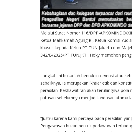
Melalui Surat Nomor 116/DPP-APKOMINDO/XII/
Ketua Mahkamah Agung RI, Ketua Komisi Yudisi
khusus kepada Ketua PT TUN Jakarta dan Maje
342/B/2025/PT.TUN.JKT., Hoky memohon pengaw
Langkah ini bukanlah bentuk intervensi atau ke
sebaliknya, ia merupakan ikhtiar etik dan konsti
peradilan. Kekhawatiran akan terulangnya pola
putusan sebelumnya menjadi landasan utama lan
“Justru karena kami percaya pada peradilan yan
Pengawasan bukan bentuk perlawanan terhadap