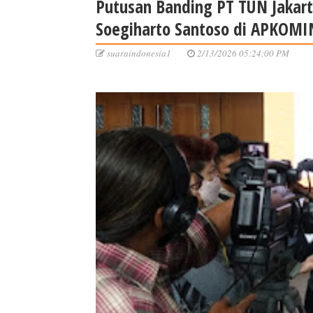
Putusan Banding PT TUN Jakar
Soegiharto Santoso di APKOM
suaraindonesia1
2/13/2026 05:24:00 PM