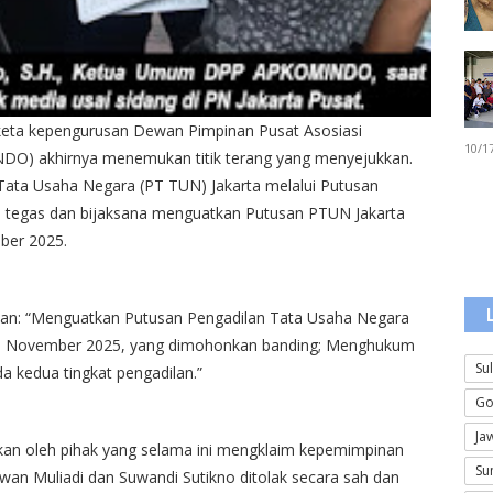
gketa kepengurusan Dewan Pimpinan Pusat Asosiasi
10/1
O) akhirnya menemukan titik terang yang menyejukkan.
 Tata Usaha Negara (PT TUN) Jakarta melalui Putusan
tegas dan bijaksana menguatkan Putusan PTUN Jakarta
ber 2025.
an: “Menguatkan Putusan Pengadilan Tata Usaha Negara
 6 November 2025, yang dimohonkan banding; Menghukum
Su
 kedua tingkat pengadilan.”
Go
Ja
ukan oleh pihak yang selama ini mengklaim kepemimpinan
Su
n Muliadi dan Suwandi Sutikno ditolak secara sah dan