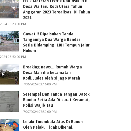
Fisik Meteran Listrik Dan fisik RLH
Desa Waitaru Kodi Utara Tahun
Anggaran 2023 Terealisasi Di Tahun
2024.
/2024 08:23:00 PM
Gawat!!! Dipalsukan Tanda
Tangannya Dua Warga Bandar
Setia Didampingi LBH Tempuh Jalur
Hukum
/2024 08:50:00 PM
Breaking news... Rumah Warga
Desa Mali iha kecamatan
Kodi,Ludes oleh si Jago Merah
7/06/2024 03:16:00 PM
Setempel Dan Tanda Tangan Datok
Bandar Setia Ada Di surat Keramat,
Polisi Wajib Tau
7/07/2024 07:39:00 PM
Lelaki Tinombala Atas Di Bunuh
Oleh Pelaku Tidak Dikenal.