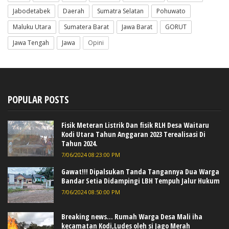
Jabodetabek
Daerah
Sumatra Selatan
Pohuwato
Maluku Utara
Sumatera Barat
Jawa Barat
GORUT
Jawa Tengah
Jawa
Opini
POPULAR POSTS
Fisik Meteran Listrik Dan fisik RLH Desa Waitaru
Kodi Utara Tahun Anggaran 2023 Terealisasi Di
Tahun 2024.
7/06/2024 08:23:00 PM
Gawat!!! Dipalsukan Tanda Tangannya Dua Warga
Bandar Setia Didampingi LBH Tempuh Jalur Hukum
7/06/2024 08:50:00 PM
Breaking news... Rumah Warga Desa Mali iha
kecamatan Kodi,Ludes oleh si Jago Merah