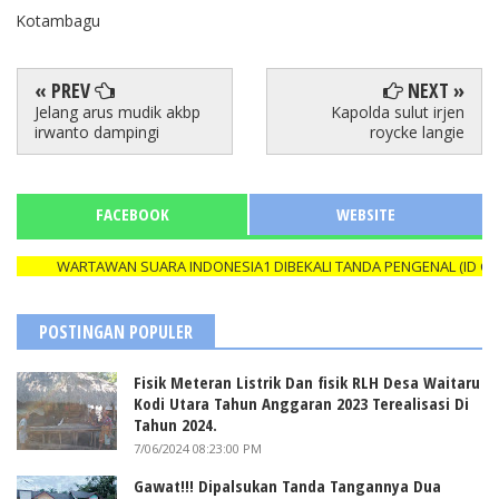
Kotambagu
« PREV
NEXT »
Jelang arus mudik akbp
Kapolda sulut irjen
irwanto dampingi
roycke langie
FACEBOOK
WEBSITE
WARTAWAN SUARA INDONESIA1 DIBEKALI TANDA PENGENAL (ID CARD)
POSTINGAN POPULER
Fisik Meteran Listrik Dan fisik RLH Desa Waitaru
Kodi Utara Tahun Anggaran 2023 Terealisasi Di
Tahun 2024.
7/06/2024 08:23:00 PM
Gawat!!! Dipalsukan Tanda Tangannya Dua