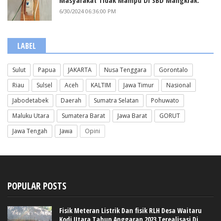
Masyarakat Tidak Mampu Di SBD Mangkrak.
6/30/2024 06:36:00 PM
LABEL
Sulut
Papua
JAKARTA
Nusa Tenggara
Gorontalo
Riau
Sulsel
Aceh
KALTIM
Jawa Timur
Nasional
Jabodetabek
Daerah
Sumatra Selatan
Pohuwato
Maluku Utara
Sumatera Barat
Jawa Barat
GORUT
Jawa Tengah
Jawa
Opini
POPULAR POSTS
Fisik Meteran Listrik Dan fisik RLH Desa Waitaru
Kodi Utara Tahun Anggaran 2023 Terealisasi Di