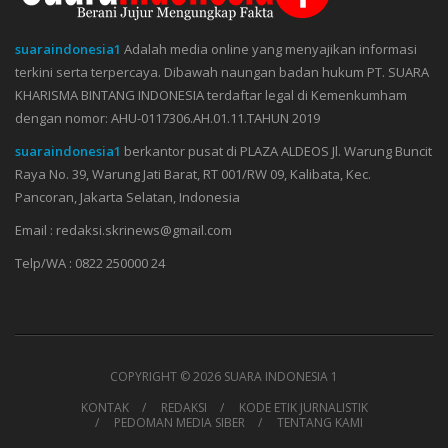
suaraindonesia1
Adalah media online yang menyajikan informasi
terkini serta terpercaya. Dibawah naungan badan hukum PT. SUARA
KHARISMA BINTANG INDONESIA terdaftar legal di Kemenkumham
dengan nomor: AHU-0117306.AH.01.11.TAHUN 2019
suaraindonesia1
berkantor pusat di PLAZA ALDEOS Jl. Warung Buncit
Raya No. 39, Warung Jati Barat, RT 001/RW 09, Kalibata, Kec.
Pancoran, Jakarta Selatan, Indonesia
Email : redaksi.skrinews@gmail.com
Telp/WA : 0822 250000 24
COPYRIGHT ©
2026 SUARA INDONESIA 1
KONTAK
REDAKSI
KODE ETIK JURNALISTIK
PEDOMAN MEDIA SIBER
TENTANG KAMI