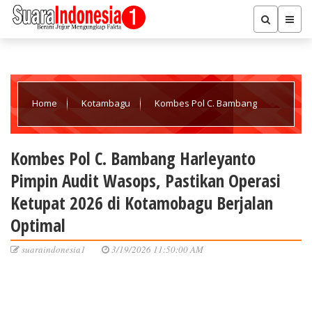
Home
Kotambagu
Kombes Pol C. Bambang
Harleyanto Pimpin Audit Wasops, Pastikan Operasi Ketupat 2026
Kombes Pol C. Bambang Harleyanto
Pimpin Audit Wasops, Pastikan Operasi
di Kotamobagu Berjalan Optimal
Ketupat 2026 di Kotamobagu Berjalan
Optimal
suaraindonesia1
3/19/2026 11:50:00 AM