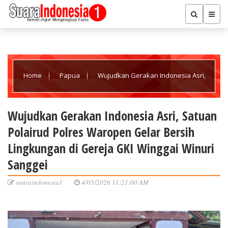
Home
Papua
Wujudkan Gerakan Indonesia Asri,
Satuan Polairud Polres Waropen Gelar Bersih Lingkungan di
Wujudkan Gerakan Indonesia Asri, Satuan
Polairud Polres Waropen Gelar Bersih
Gereja GKI Winggai Winuri Sanggei
Lingkungan di Gereja GKI Winggai Winuri
Sanggei
suaraindonesia1
4/05/2026 11:21:00 AM