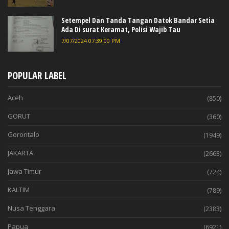
Setempel Dan Tanda Tangan Datok Bandar Setia
Ada Di surat Keramat, Polisi Wajib Tau
7/07/2024 07:39:00 PM
POPULAR LABEL
Aceh
(850)
GORUT
(360)
Gorontalo
(1949)
JAKARTA
(2663)
Jawa Timur
(724)
KALTIM
(789)
Nusa Tenggara
(2383)
Papua
(6921)