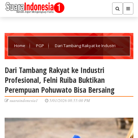
Home
PGP
Dari Tambang Rakyat ke Industri
Profesional, Felni Ruiba Buktikan Perempuan Pohuwato Bisa
Dari Tambang Rakyat ke Industri
Profesional, Felni Ruiba Buktikan
Bersaing
Perempuan Pohuwato Bisa Bersaing
suaraindonesia1
5/01/2026 08:55:00 PM