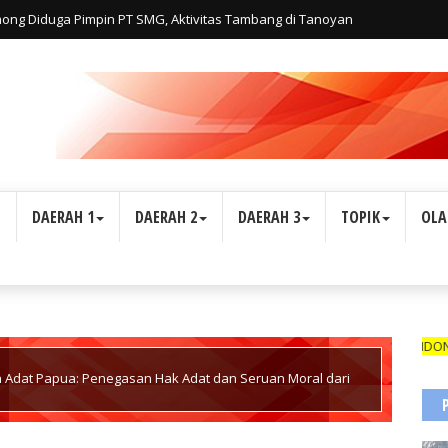
lmong Diduga Pimpin PT SMG, Aktivitas Tambang di Tanoyan
iatan Personal Haji Adi, Bukan Perusahaan
L
DAERAH 1
DAERAH 2
DAERAH 3
TOPIK
OLA
WARTAWAN SUARA INDONESIA1 DIBEKALI 
n Adat Papua: Penegasan Hak Adat dan Seruan Moral dari