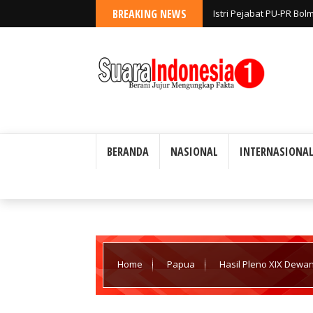
BREAKING NEWS
Istri Pejabat PU-PR Bo
Diselidiki; Disebut Keg
BERANDA
NASIONAL
INTERNASIONA
Home
Papua
Hasil Pleno XIX Dewa
Teluk Wondama