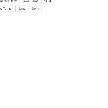
matera Barat
Jawa Barat
GORUT
wa Tengah
Jawa
Opini