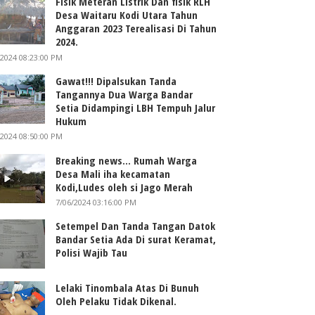
Fisik Meteran Listrik Dan fisik RLH
Desa Waitaru Kodi Utara Tahun
Anggaran 2023 Terealisasi Di Tahun
2024.
/2024 08:23:00 PM
Gawat!!! Dipalsukan Tanda
Tangannya Dua Warga Bandar
Setia Didampingi LBH Tempuh Jalur
Hukum
/2024 08:50:00 PM
Breaking news... Rumah Warga
Desa Mali iha kecamatan
Kodi,Ludes oleh si Jago Merah
7/06/2024 03:16:00 PM
Setempel Dan Tanda Tangan Datok
Bandar Setia Ada Di surat Keramat,
Polisi Wajib Tau
Lelaki Tinombala Atas Di Bunuh
Oleh Pelaku Tidak Dikenal.