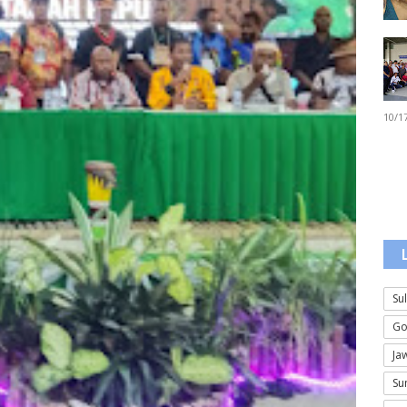
10/1
Su
Go
Ja
Su