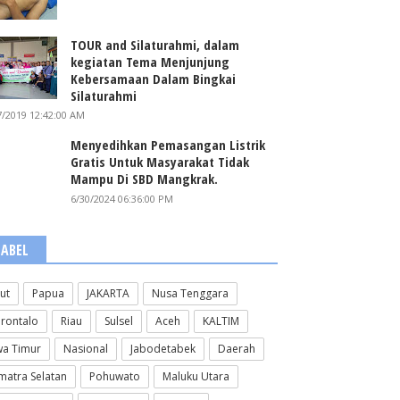
TOUR and Silaturahmi, dalam
kegiatan Tema Menjunjung
Kebersamaan Dalam Bingkai
Silaturahmi
7/2019 12:42:00 AM
Menyedihkan Pemasangan Listrik
Gratis Untuk Masyarakat Tidak
Mampu Di SBD Mangkrak.
6/30/2024 06:36:00 PM
LABEL
lut
Papua
JAKARTA
Nusa Tenggara
rontalo
Riau
Sulsel
Aceh
KALTIM
wa Timur
Nasional
Jabodetabek
Daerah
matra Selatan
Pohuwato
Maluku Utara