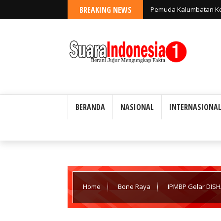
BREAKING NEWS
Pemuda Kalumbatan Kev
Banggai Kepulauan: "
BERANDA
NASIONAL
INTERNASIONA
Home
Bone Raya
IPMBP Gelar DISH
Penggerak Tanggung Jawab Sosial