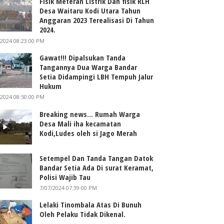
Fisik Meteran Listrik Dan fisik RLH
Desa Waitaru Kodi Utara Tahun
Anggaran 2023 Terealisasi Di Tahun
2024.
/2024 08:23:00 PM
Gawat!!! Dipalsukan Tanda
Tangannya Dua Warga Bandar
Setia Didampingi LBH Tempuh Jalur
Hukum
/2024 08:50:00 PM
Breaking news... Rumah Warga
Desa Mali iha kecamatan
Kodi,Ludes oleh si Jago Merah
Setempel Dan Tanda Tangan Datok
Bandar Setia Ada Di surat Keramat,
Polisi Wajib Tau
7/07/2024 07:39:00 PM
Lelaki Tinombala Atas Di Bunuh
Oleh Pelaku Tidak Dikenal.