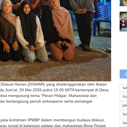
 Diskusi Harian (DISHAR) yang diselenggarakan oleh Ikatan 
Su
da Jum'at, 29 Mei 2026 pukul 19.00 WITA bertempat di Desa 
sebut mengusung tema 
"Peran Pelajar, Mahasiswa dan 
Go
dan berlangsung penuh antusiasme serta semangat 
Ja
Su
 nyata komitmen IPMBP dalam membangun budaya diskusi, 
Su
n sosial di kalangan pelajar dan mahasiswa Bone Pesisir. 