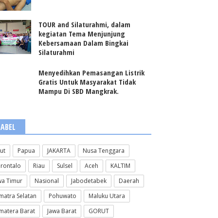
TOUR and Silaturahmi, dalam
kegiatan Tema Menjunjung
Kebersamaan Dalam Bingkai
Silaturahmi
Menyedihkan Pemasangan Listrik
Gratis Untuk Masyarakat Tidak
Mampu Di SBD Mangkrak.
LABEL
lut
Papua
JAKARTA
Nusa Tenggara
rontalo
Riau
Sulsel
Aceh
KALTIM
wa Timur
Nasional
Jabodetabek
Daerah
matra Selatan
Pohuwato
Maluku Utara
matera Barat
Jawa Barat
GORUT