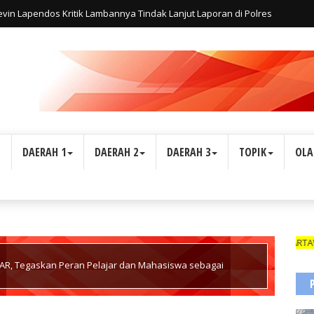
in Lapendos Kritik Lambannya Tindak Lanjut Laporan di Polres
Apakah Hukum Tunduk Pada Relasi Kuasa?"
L
DAERAH 1
DAERAH 2
DAERAH 3
TOPIK
OLA
WARTAWAN SUARA INDON
AR, Tegaskan Peran Pelajar dan Mahasiswa sebagai