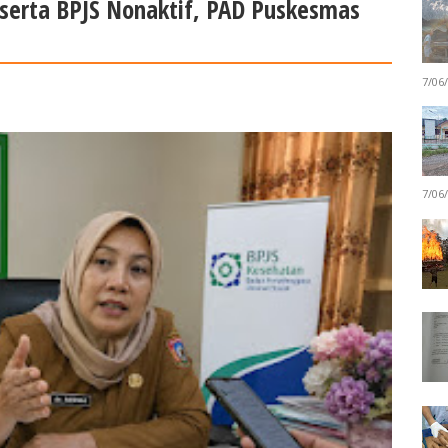
serta BPJS Nonaktif, PAD Puskesmas
7/06
7/06