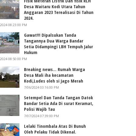
Fisik Meteran Listrik Dan fisik RLH
Desa Waitaru Kodi Utara Tahun
Anggaran 2023 Terealisasi Di Tahun
2024.
/2024 08:23:00 PM
Gawat!!! Dipalsukan Tanda
Tangannya Dua Warga Bandar
Setia Didampingi LBH Tempuh Jalur
Hukum
/2024 08:50:00 PM
Breaking news... Rumah Warga
Desa Mali iha kecamatan
Kodi,Ludes oleh si Jago Merah
7/06/2024 03:16:00 PM
Setempel Dan Tanda Tangan Datok
Bandar Setia Ada Di surat Keramat,
Polisi Wajib Tau
7/07/2024 07:39:00 PM
Lelaki Tinombala Atas Di Bunuh
Oleh Pelaku Tidak Dikenal.