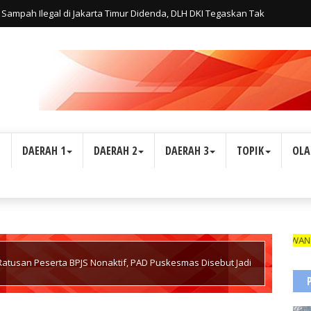
Sampah Ilegal di Jakarta Timur Didenda, DLH DKI Tegaskan Tak
L
DAERAH 1
DAERAH 2
DAERAH 3
TOPIK
OLA
WARTAWAN SUARA INDON
atusan Peserta BPJS Nonaktif, PAD Puskesmas Disebut Jadi