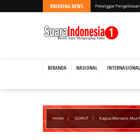
BREAKING NEWS
Pelanggar Pengelolaan 
Ada Toleransi
BERANDA
NASIONAL
INTERNASIONA
Home
GORUT
Kapus Monano Akui R
Polemik