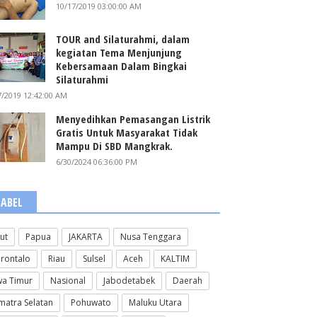
10/17/2019 03:00:00 AM
TOUR and Silaturahmi, dalam
kegiatan Tema Menjunjung
Kebersamaan Dalam Bingkai
Silaturahmi
7/2019 12:42:00 AM
Menyedihkan Pemasangan Listrik
Gratis Untuk Masyarakat Tidak
Mampu Di SBD Mangkrak.
6/30/2024 06:36:00 PM
LABEL
lut
Papua
JAKARTA
Nusa Tenggara
rontalo
Riau
Sulsel
Aceh
KALTIM
wa Timur
Nasional
Jabodetabek
Daerah
matra Selatan
Pohuwato
Maluku Utara