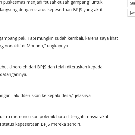
gan puskesmas menjadi “susah-susah gampang” untuk
Su
 langsung dengan status kepesertaan BPJS yang aktif
Ja
ampang pak. Tapi mungkin sudah kembali, karena saya lihat
ng nonaktif di Monano,” ungkapnya.
ebut diperoleh dari BPJS dan telah diteruskan kepada
ndatanganinya.
ngani lalu diteruskan ke kepala desa,” jelasnya.
justru memunculkan polemik baru di tengah masyarakat
status kepesertaan BPJS mereka sendiri.