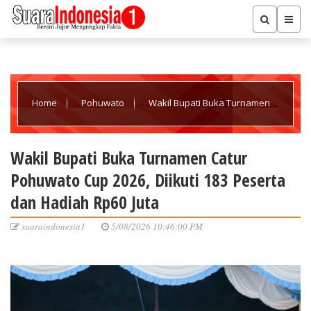
Home
Pohuwato
Wakil Bupati Buka Turnamen
Catur Pohuwato Cup 2026, Diikuti 183 Peserta dan Hadiah Rp60
Wakil Bupati Buka Turnamen Catur
Pohuwato Cup 2026, Diikuti 183 Peserta
Juta
dan Hadiah Rp60 Juta
suaraindonesia1
5/08/2026 10:46:00 PM