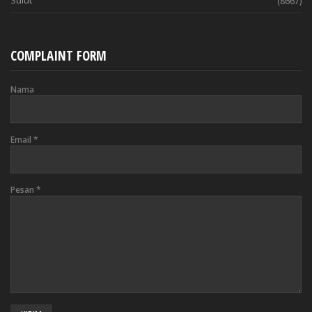
Sulut
(8667)
COMPLAINT FORM
Nama
Email
*
Pesan
*