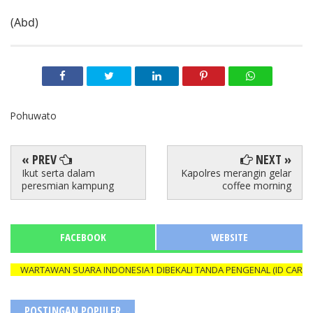
(Abd)
Pohuwato
« PREV
NEXT »
Ikut serta dalam
Kapolres merangin gelar
peresmian kampung
coffee morning
FACEBOOK
WEBSITE
WARTAWAN SUARA INDONESIA1 DIBEKALI TANDA PENGENAL (ID CARD) YA
POSTINGAN POPULER