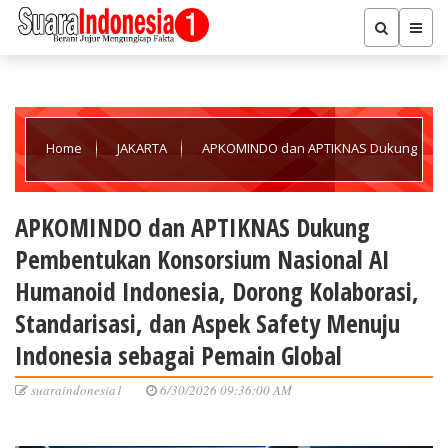
Home
JAKARTA
APKOMINDO dan APTIKNAS Dukung
Pembentukan Konsorsium Nasional AI Humanoid Indonesia,
APKOMINDO dan APTIKNAS Dukung
Pembentukan Konsorsium Nasional AI
Dorong Kolaborasi, Standarisasi, dan Aspek Safety Menuju
Humanoid Indonesia, Dorong Kolaborasi,
Standarisasi, dan Aspek Safety Menuju
Indonesia sebagai Pemain Global
Indonesia sebagai Pemain Global
suaraindonesia1
6/30/2026 09:36:00 AM