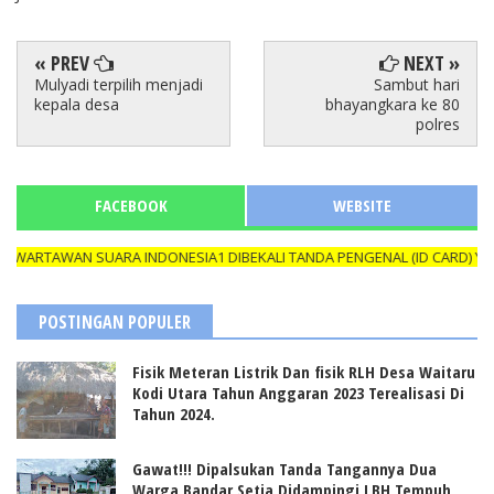
« PREV
NEXT »
Mulyadi terpilih menjadi
Sambut hari
kepala desa
bhayangkara ke 80
polres
FACEBOOK
WEBSITE
AN SUARA INDONESIA1 DIBEKALI TANDA PENGENAL (ID CARD) YANG MAS
POSTINGAN POPULER
Fisik Meteran Listrik Dan fisik RLH Desa Waitaru
Kodi Utara Tahun Anggaran 2023 Terealisasi Di
Tahun 2024.
Gawat!!! Dipalsukan Tanda Tangannya Dua
Warga Bandar Setia Didampingi LBH Tempuh