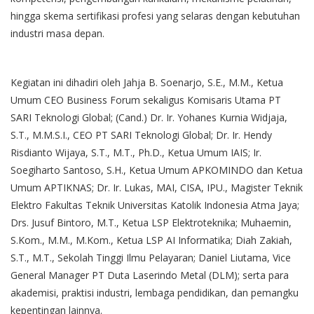
hingga skema sertifikasi profesi yang selaras dengan kebutuhan
industri masa depan.
Kegiatan ini dihadiri oleh Jahja B. Soenarjo, S.E., M.M., Ketua
Umum CEO Business Forum sekaligus Komisaris Utama PT
SARI Teknologi Global; (Cand.) Dr. Ir. Yohanes Kurnia Widjaja,
S.T., M.M.S.I., CEO PT SARI Teknologi Global; Dr. Ir. Hendy
Risdianto Wijaya, S.T., M.T., Ph.D., Ketua Umum IAIS; Ir.
Soegiharto Santoso, S.H., Ketua Umum APKOMINDO dan Ketua
Umum APTIKNAS; Dr. Ir. Lukas, MAI, CISA, IPU., Magister Teknik
Elektro Fakultas Teknik Universitas Katolik Indonesia Atma Jaya;
Drs. Jusuf Bintoro, M.T., Ketua LSP Elektroteknika; Muhaemin,
S.Kom., M.M., M.Kom., Ketua LSP AI Informatika; Diah Zakiah,
S.T., M.T., Sekolah Tinggi Ilmu Pelayaran; Daniel Liutama, Vice
General Manager PT Duta Laserindo Metal (DLM); serta para
akademisi, praktisi industri, lembaga pendidikan, dan pemangku
kepentingan lainnya.