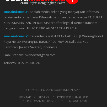
suaraindonesia1
Adalah media online yang menyajikan informasi
terkini serta terpercaya. Dibawah naungan badan hukum PT. SUARA
KHARISMA BINTANG INDONESIA terdaftar legal di Kemenkumham
dengan nomor: AHU-0117306.AH.01.11.TAHUN 2019
suaraindonesia1
berkantor pusat di PLAZA ALDEOS Jl. Warung Buncit
Raya No. 39, Warung Jati Barat, RT 001/RW 09, Kalibata, Kec.
Pancoran, Jakarta Selatan, Indonesia
Email : redaksi.skrinews@gmail.com
Telp/WA : 0822 250000 24
COPYRIGHT ©
2026 SUARA INDONESIA 1
KONTAK
REDAKSI
KODE ETIK JURNALISTIK
PEDOMAN MEDIA SIBER
TENTANG KAMI