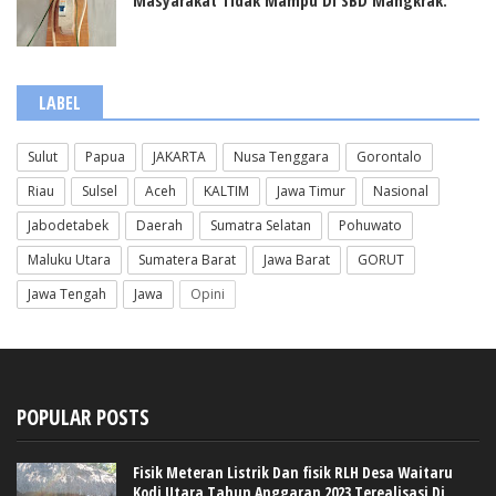
Masyarakat Tidak Mampu Di SBD Mangkrak.
LABEL
Sulut
Papua
JAKARTA
Nusa Tenggara
Gorontalo
Riau
Sulsel
Aceh
KALTIM
Jawa Timur
Nasional
Jabodetabek
Daerah
Sumatra Selatan
Pohuwato
Maluku Utara
Sumatera Barat
Jawa Barat
GORUT
Jawa Tengah
Jawa
Opini
POPULAR POSTS
Fisik Meteran Listrik Dan fisik RLH Desa Waitaru
Kodi Utara Tahun Anggaran 2023 Terealisasi Di