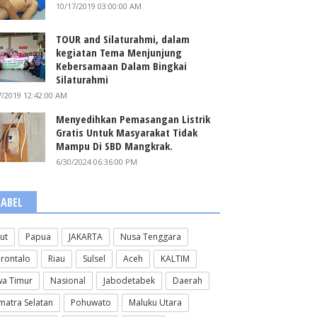
10/17/2019 03:00:00 AM
TOUR and Silaturahmi, dalam
kegiatan Tema Menjunjung
Kebersamaan Dalam Bingkai
Silaturahmi
7/2019 12:42:00 AM
Menyedihkan Pemasangan Listrik
Gratis Untuk Masyarakat Tidak
Mampu Di SBD Mangkrak.
6/30/2024 06:36:00 PM
LABEL
lut
Papua
JAKARTA
Nusa Tenggara
rontalo
Riau
Sulsel
Aceh
KALTIM
wa Timur
Nasional
Jabodetabek
Daerah
matra Selatan
Pohuwato
Maluku Utara