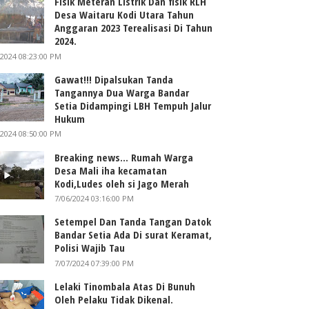
Fisik Meteran Listrik Dan fisik RLH
Desa Waitaru Kodi Utara Tahun
Anggaran 2023 Terealisasi Di Tahun
2024.
/2024 08:23:00 PM
Gawat!!! Dipalsukan Tanda
Tangannya Dua Warga Bandar
Setia Didampingi LBH Tempuh Jalur
Hukum
/2024 08:50:00 PM
Breaking news... Rumah Warga
Desa Mali iha kecamatan
Kodi,Ludes oleh si Jago Merah
7/06/2024 03:16:00 PM
Setempel Dan Tanda Tangan Datok
Bandar Setia Ada Di surat Keramat,
Polisi Wajib Tau
7/07/2024 07:39:00 PM
Lelaki Tinombala Atas Di Bunuh
Oleh Pelaku Tidak Dikenal.