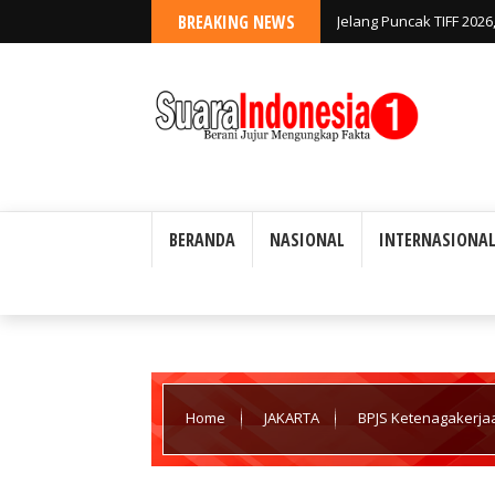
BREAKING NEWS
Jelang Puncak TIFF 202
BERANDA
NASIONAL
INTERNASIONA
WARTAWAN SUARA INDONESIA1 DIBEKALI TANDA PENGENAL (ID C
Home
JAKARTA
BPJS Ketenagakerja
Komunitas Keagamaan di DKI Jakarta