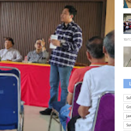
10/1
Su
Go
Ja
Su