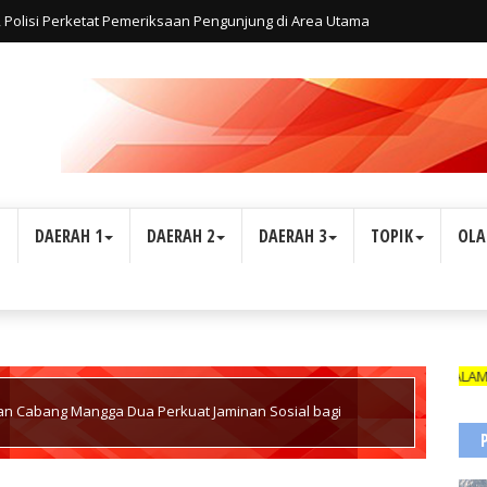
6, Polisi Perketat Pemeriksaan Pengunjung di Area Utama
L
DAERAH 1
DAERAH 2
DAERAH 3
TOPIK
OLA
ARD) YANG MASIH BERLAKU DAN NAMANYA TERCANTUM DALAM BOX REDAKS
an Cabang Mangga Dua Perkuat Jaminan Sosial bagi