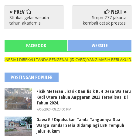
« PREV
NEXT »
Stt ikat gelar wisuda
Smpn 277 jakarta
tahun akademisi
kembali cetak prestasi
FACEBOOK
WEBSITE
A1 DIBEKALI TANDA PENGENAL (ID CARD) YANG MASIH BERLAKU DAN N
POSTINGAN POPULER
Fisik Meteran Listrik Dan fisik RLH Desa Waitaru
Kodi Utara Tahun Anggaran 2023 Terealisasi Di
Tahun 2024.
7/06/2024 08:23:00 PM
Gawat!!! Dipalsukan Tanda Tangannya Dua
Warga Bandar Setia Didampingi LBH Tempuh
Jalur Hukum